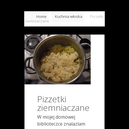
Home
Kuchnia włoska
Pizzetki
ziemniaczane
Pizzetki
ziemniaczane
W mojej domowej
biblioteczce znalazlam