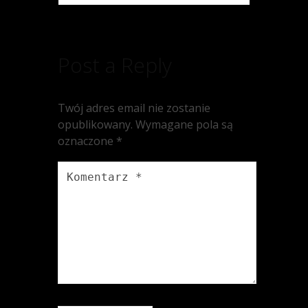
Post a Reply
Twój adres email nie zostanie
opublikowany.
Wymagane pola są
oznaczone
*