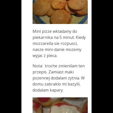
Mini pizze wkladamy do
piekarnika na 5 minut. Kiedy
mozzarella sie rozpusci,
nasze mini-danie mozemy
wyjac z pieca.
Nota: troche zmienilam ten
przepis. Zamiast maki
pszennej dodalam zytnia. W
domu zabraklo mi bazylii,
dodalam kapary.