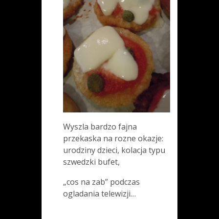
Wyszla bardzo fajna
przekaska na rozne okazje:
urodziny dzieci, kolacja typu
szwedzki bufet,
„cos na zab” podczas
ogladania telewizji…