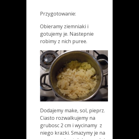
Przygotowanie:
Obieramy ziemniaki i
gotujemy je. Nastepnie
robimy z nich puree.
Dodajemy make, sol, pieprz.
Ciasto rozwalkujemy na
grubosc 2 cm i wycinamy z
niego krazki. Smazymy je na