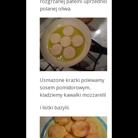
rozgrzanej patelni uprzednio
polanej oliwa.
Usmazone krazki polewamy
sosem pomidorowym,
kladziemy kawalki mozzarelli
i listki bazylii.