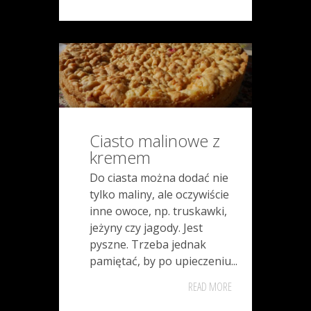
Ciasto malinowe z
kremem
Do ciasta można dodać nie
tylko maliny, ale oczywiście
inne owoce, np. truskawki,
jeżyny czy jagody. Jest
pyszne. Trzeba jednak
pamiętać, by po upieczeniu...
READ MORE