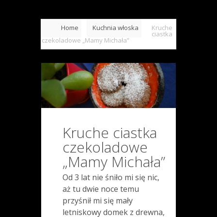
Home
Kuchnia włoska
Kruche
ciastka
czekoladowe „Mamy Michała”
Kruche ciastka
czekoladowe
„Mamy Michała”
Od 3 lat nie śniło mi się nic,
aż tu dwie noce temu
przyśnił mi się mały
letniskowy domek z drewna,