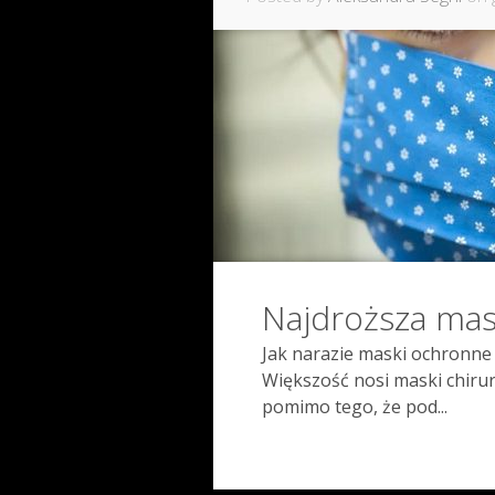
Najdroższa mas
Jak narazie maski ochronne 
Większość nosi maski chiru
pomimo tego, że pod...