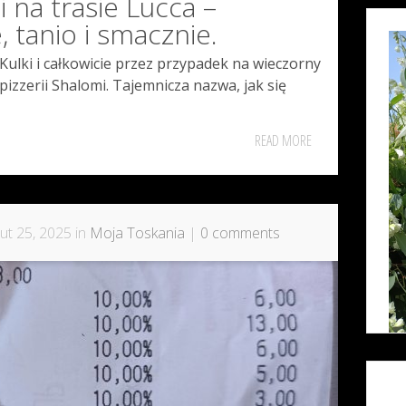
i na trasie Lucca –
, tanio i smacznie.
Kulki i całkowicie przez przypadek na wieczorny
pizzerii Shalomi. Tajemnicza nazwa, jak się
READ MORE
ut 25, 2025 in
Moja Toskania
|
0 comments