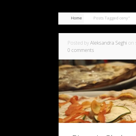
Home
Posts Tagged
ceny"
Posted by
Aleksandra Seghi
on s
0 comments