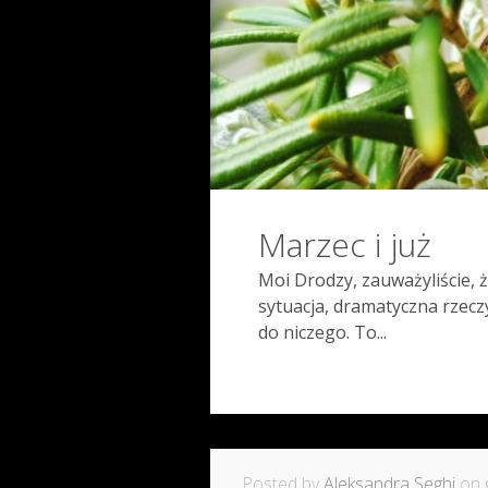
Marzec i już
Moi Drodzy, zauważyliście, 
sytuacja, dramatyczna rzecz
do niczego. To...
Posted by
Aleksandra Seghi
on g