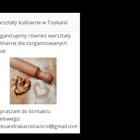
rsztaty kulinarne w Toskanii
ganizujemy również warsztaty
linarne dla zorganizowanych
up.
praszam do kontaktu
ilowego:
eksandrakarolina.krol@gmail.com