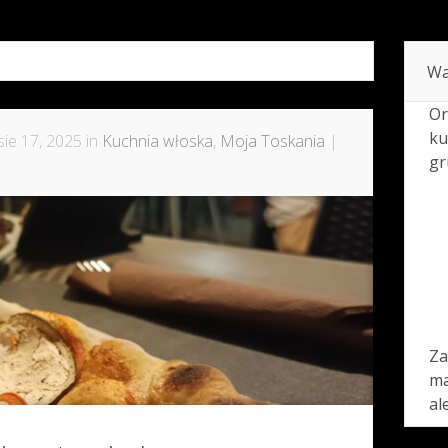
Wa
Or
ku
ie 17, 2025 in
Kuchnia włoska
,
Moja Toskania
|
gr
Za
ma
al