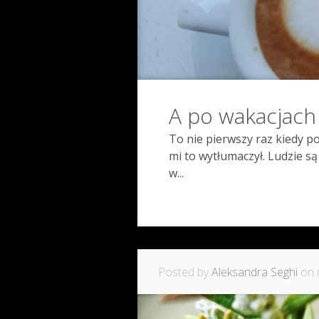
A po wakacjach
To nie pierwszy raz kiedy p
mi to wytłumaczył. Ludzie są
w...
Posted by
Aleksandra Seghi
on 