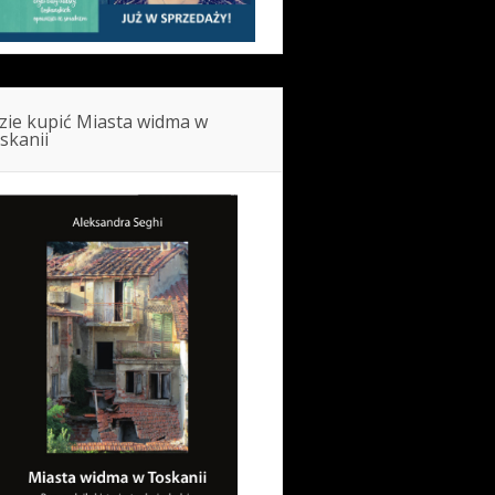
zie kupić Miasta widma w
skanii