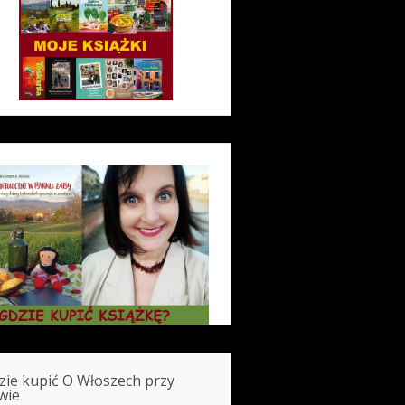
zie kupić O Włoszech przy
wie