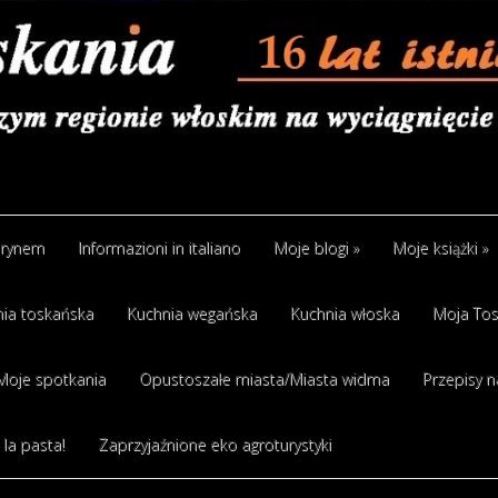
arynem
Informazioni in italiano
Moje blogi
»
Moje książki
»
ia toskańska
Kuchnia wegańska
Kuchnia włoska
Moja Tos
Moje spotkania
Opustoszałe miasta/Miasta widma
Przepisy n
 la pasta!
Zaprzyjaźnione eko agroturystyki