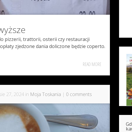
wyższe
pizzerii, trattorii, osterii czy restauracji
 opłaty zjedzone dania doliczone będzie coperto.
READ MORE
ie 27, 2024 in
Moja Toskania
|
0 comments
Gd
ka