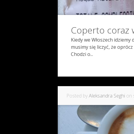
Coperto coraz 
Kiedy we Włoszech idziemy do 
musimy się liczyć, że oprócz
Chodzi o...
Posted by
Aleksandra Seghi
on s