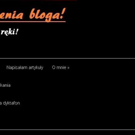
Napisałam artykuły
O mnie
»
kania
a dyktafon