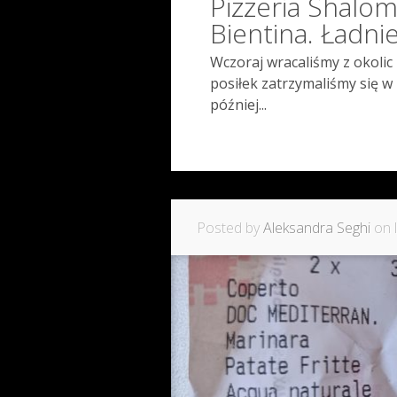
Pizzeria Shalom
Bientina. Ładnie
Wczoraj wracaliśmy z okolic 
posiłek zatrzymaliśmy się w 
później...
Posted by
Aleksandra Seghi
on l