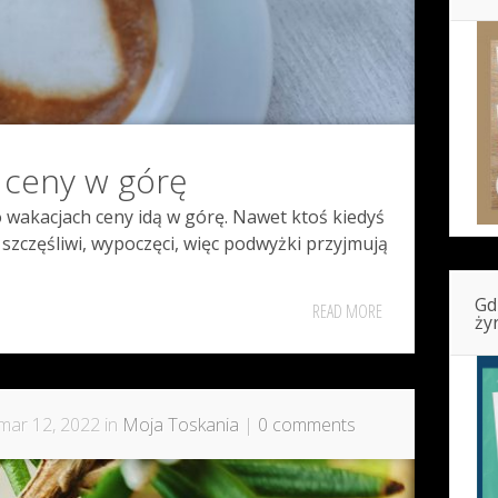
 ceny w górę
o wakacjach ceny idą w górę. Nawet ktoś kiedyś
 szczęśliwi, wypoczęci, więc podwyżki przyjmują
Gd
READ MORE
ży
mar 12, 2022 in
Moja Toskania
|
0 comments