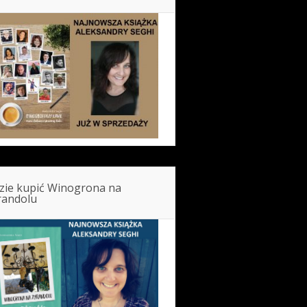
zie kupić Winogrona na
randolu