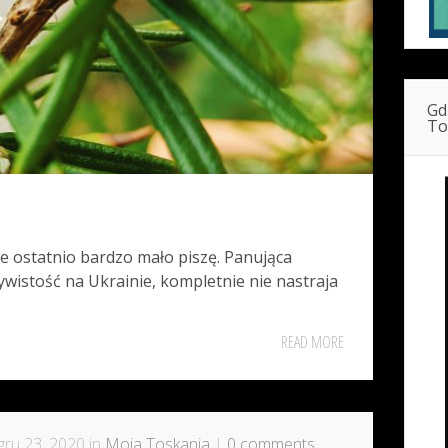
Gd
To
że ostatnio bardzo mało piszę. Panująca
ywistość na Ukrainie, kompletnie nie nastraja
READ MORE
ru 23, 2020 in
Moja Toskania
|
0 comments