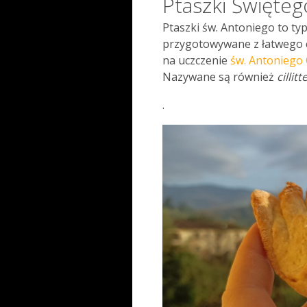
Ptaszki Święte
Ptaszki św. Antoniego to ty
przygotowywane z łatwego ci
na uczczenie
św. Antoniego
Nazywane są również
cillitt
.