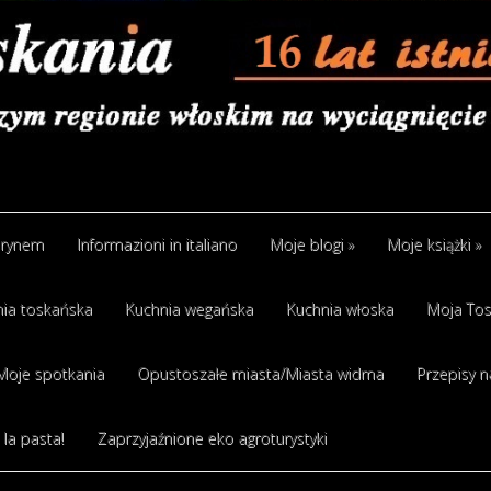
arynem
Informazioni in italiano
Moje blogi
»
Moje książki
»
ia toskańska
Kuchnia wegańska
Kuchnia włoska
Moja Tos
Moje spotkania
Opustoszałe miasta/Miasta widma
Przepisy n
 la pasta!
Zaprzyjaźnione eko agroturystyki