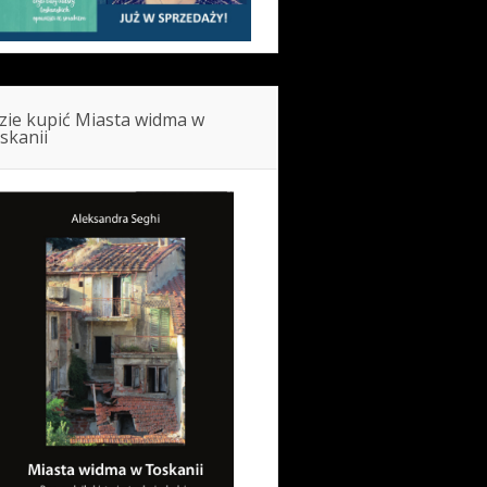
zie kupić Miasta widma w
skanii