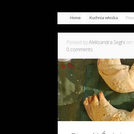
Home
Kuchnia włoska
Ptas
Posted by
Aleksandra Seghi
on s
0 comments