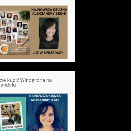
zie kupić Winogrona na
randolu