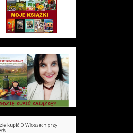
zie kupić O Włoszech przy
wie