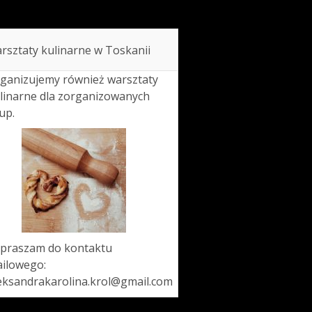
rsztaty kulinarne w Toskanii
ganizujemy również warsztaty
linarne dla zorganizowanych
up.
praszam do kontaktu
ilowego:
eksandrakarolina.krol@gmail.com