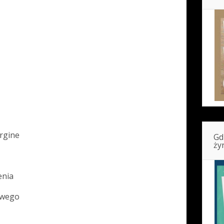
ergine
Gd
ży
enia
owego