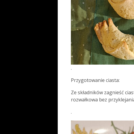
.
Przygotowanie ciasta:
Ze składników zagnieść cias
rozwałkowa bez przyklejani
.