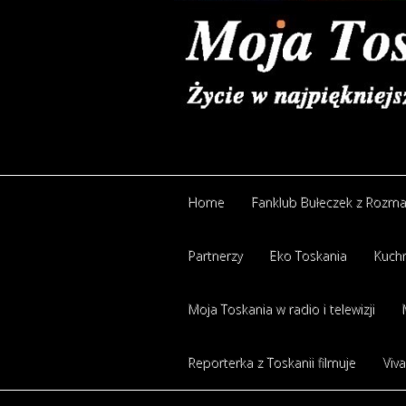
Home
Fanklub Bułeczek z Rozm
Partnerzy
Eko Toskania
Kuchn
Moja Toskania w radio i telewizji
Reporterka z Toskanii filmuje
Viva