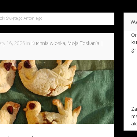
zki Świętego Antoniego
Wa
Or
ku
ty 16, 2026 in
Kuchnia włoska
,
Moja Toskania
|
gr
Za
ma
al