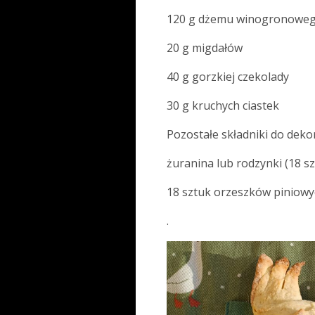
120 g dżemu winogronowe
20 g migdałów
40 g gorzkiej czekolady
30 g kruchych ciastek
Pozostałe składniki do dekor
żuranina lub rodzynki (18 sz
18 sztuk orzeszków piniowy
.