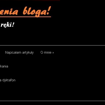
Napisałam artykuły
O mnie
»
kania
a dyktafon