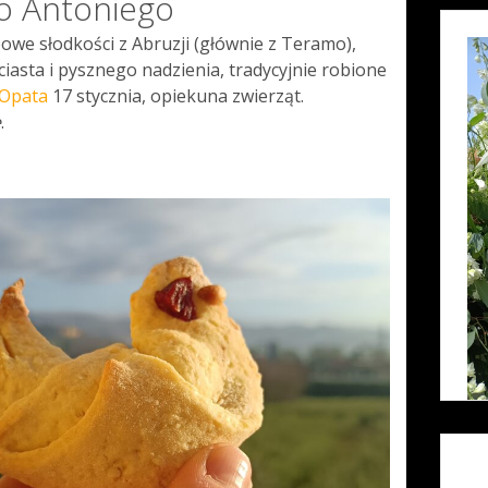
go Antoniego
powe słodkości z Abruzji (głównie z Teramo),
asta i pysznego nadzienia, tradycyjnie robione
 Opata
17 stycznia, opiekuna zwierząt.
e
.