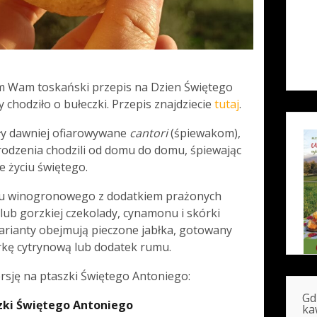
am Wam toskański przepis na Dzien Świętego
 chodziło o bułeczki. Przepis znajdziecie
tutaj
.
były dawniej ofiarowywane
cantori
(śpiewakom),
rodzenia chodzili od domu do domu, śpiewając
e życiu świętego.
emu winogronowego z dodatkiem prażonych
ub gorzkiej czekolady, cynamonu i skórki
rianty obejmują pieczone jabłka, gotowany
rkę cytrynową lub dodatek rumu.
rsję na ptaszki Świętego Antoniego:
Gd
zki Świętego Antoniego
ka