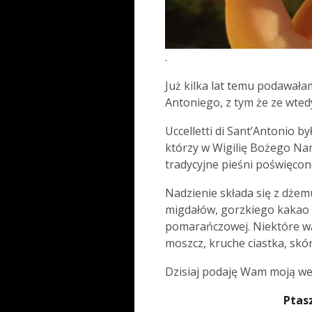
.
Już kilka lat temu podawał
Antoniego, z tym że ze wtedy
Uccelletti di Sant’Antonio 
którzy w Wigilię Bożego Na
tradycyjne pieśni poświęcon
Nadzienie składa się z dż
migdałów, gorzkiego kakao l
pomarańczowej. Niektóre wa
moszcz, kruche ciastka, skó
Dzisiaj podaję Wam moją we
Ptas