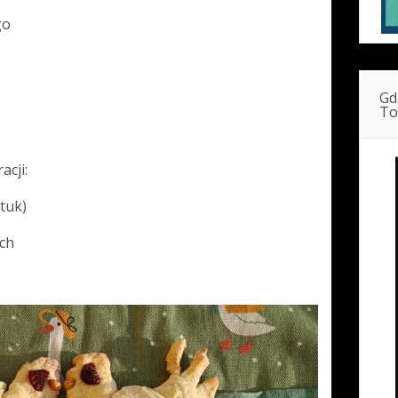
go
Gd
To
acji:
tuk)
ch