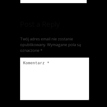
Post a Reply
Twój adres email nie zostanie
opublikowany.
Wymagane pola są
oznaczone
*