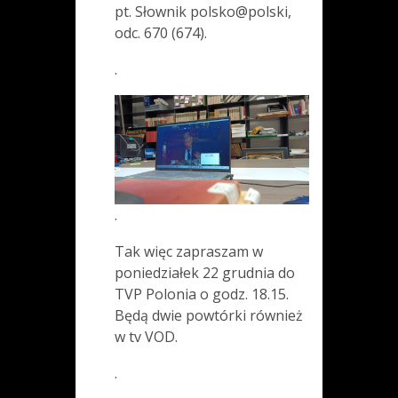
pt. Słownik polsko@polski,
odc. 670 (674).
.
.
Tak więc zapraszam w
poniedziałek 22 grudnia do
TVP Polonia o godz. 18.15.
Będą dwie powtórki również
w tv VOD.
.