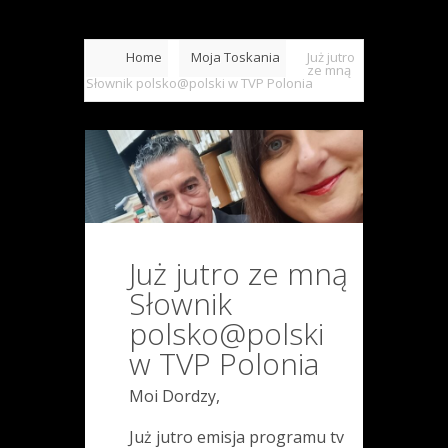
Home
Moja Toskania
Już jutro
ze mną
Słownik polsko@polski w TVP Polonia
Już jutro ze mną
Słownik
polsko@polski
w TVP Polonia
Moi Dordzy,
Już jutro emisja programu tv