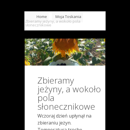
Home
Moja Toskania
Zbieramy jeżyny, a wokoło pola
słonecznikowe
Zbieramy
jeżyny, a wokoło
pola
słonecznikowe
Wczoraj dzień upłynął na
zbieraniu jeżyn.
Temperatura trochę