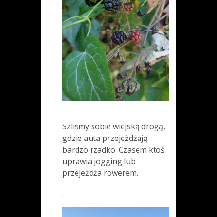
.
Szliśmy sobie wiejską drogą,
gdzie auta przejeżdżają
bardzo rzadko. Czasem ktoś
uprawia jogging lub
przejeżdża rowerem.
.