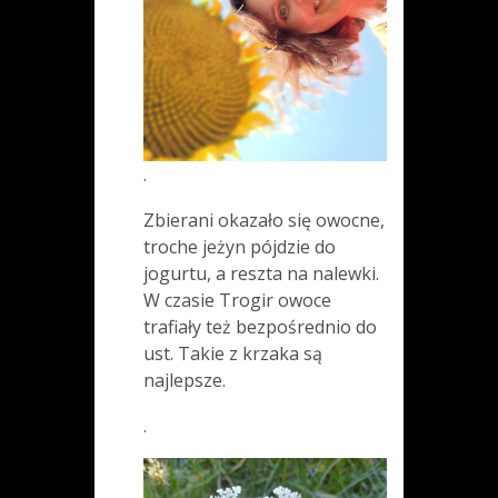
.
Zbierani okazało się owocne,
troche jeżyn pójdzie do
jogurtu, a reszta na nalewki.
W czasie Trogir owoce
trafiały też bezpośrednio do
ust. Takie z krzaka są
najlepsze.
.