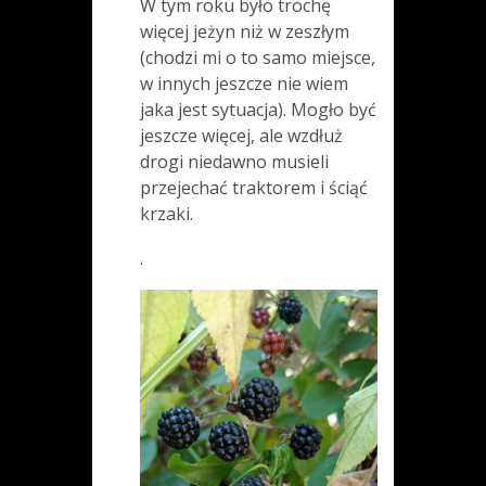
W tym roku było trochę
więcej jeżyn niż w zeszłym
(chodzi mi o to samo miejsce,
w innych jeszcze nie wiem
jaka jest sytuacja). Mogło być
jeszcze więcej, ale wzdłuż
drogi niedawno musieli
przejechać traktorem i ściąć
krzaki.
.