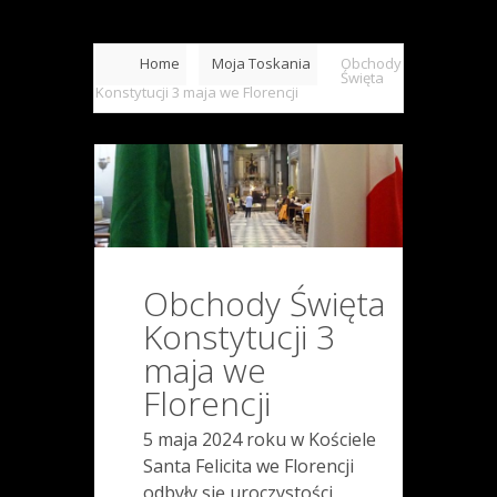
Home
Moja Toskania
Obchody
Święta
Konstytucji 3 maja we Florencji
Obchody Święta
Konstytucji 3
maja we
Florencji
5 maja 2024 roku w Kościele
Santa Felicita we Florencji
odbyły się uroczystości