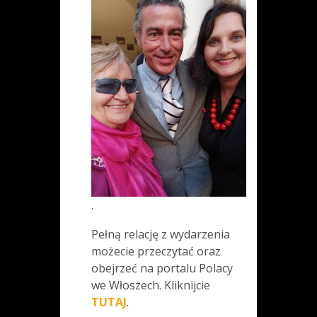
.
Pełną relację z wydarzenia
możecie przeczytać oraz
obejrzeć na portalu Polacy
we Włoszech. Kliknijcie
TUTAJ
.