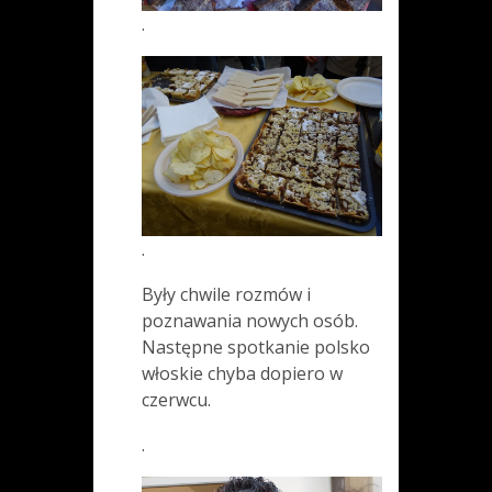
.
.
Były chwile rozmów i
poznawania nowych osób.
Następne spotkanie polsko
włoskie chyba dopiero w
czerwcu.
.