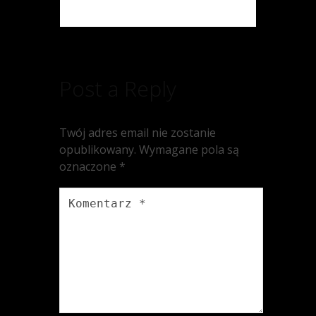
Post a Reply
Twój adres email nie zostanie
opublikowany.
Wymagane pola są
oznaczone
*