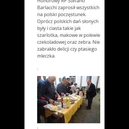
Honorowy RP Stefano
Barlacchi zaprosił wszystkich
na polski poczęstunek.
Oprócz polskich dań słonych
były i ciasta takie jak
szarlotka, makowe w polewie
czekoladowej oraz zebra. Nie
zabrakło delicji czy ptasiego
mleczka.
.
.