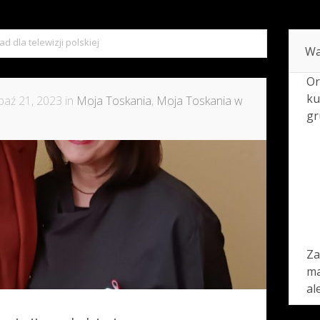
d dla telewizji polskiej
Wa
Or
ku
paź 21, 2023 in
Moja Toskania
,
Moja Toskania w
gr
Za
ma
al