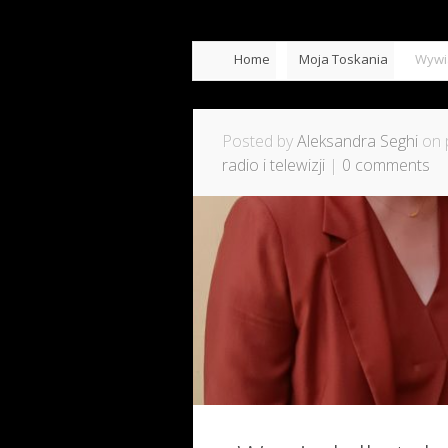
Home
Moja Toskania
Wywia
Posted by
Aleksandra Seghi
on 
radio i telewizji
|
0 comments