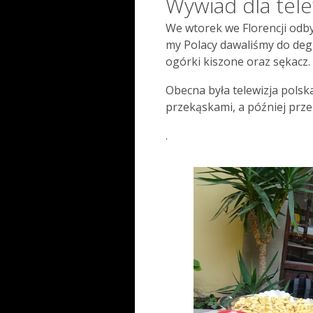
Wywiad dla telew
We wtorek we Florencji odb
my Polacy dawaliśmy do degus
ogórki kiszone oraz sękacz.
Obecna była telewizja polska
przekąskami, a później prz
.