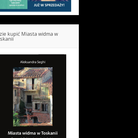
zie kupić Miasta widma w
skanii