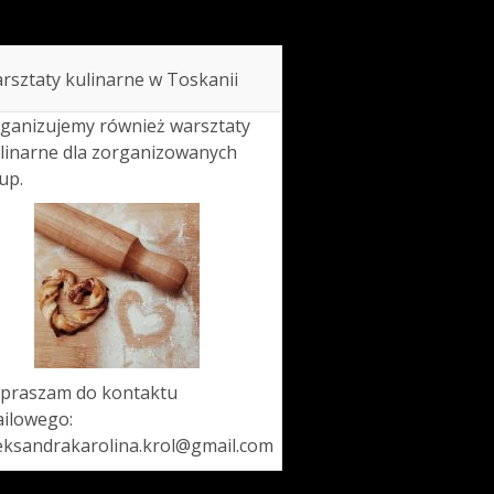
rsztaty kulinarne w Toskanii
ganizujemy również warsztaty
linarne dla zorganizowanych
up.
praszam do kontaktu
ilowego:
eksandrakarolina.krol@gmail.com