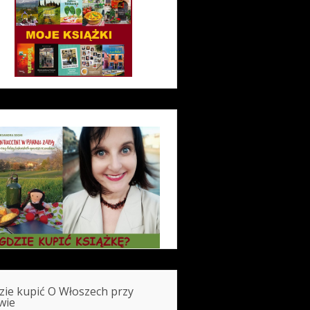
zie kupić O Włoszech przy
wie