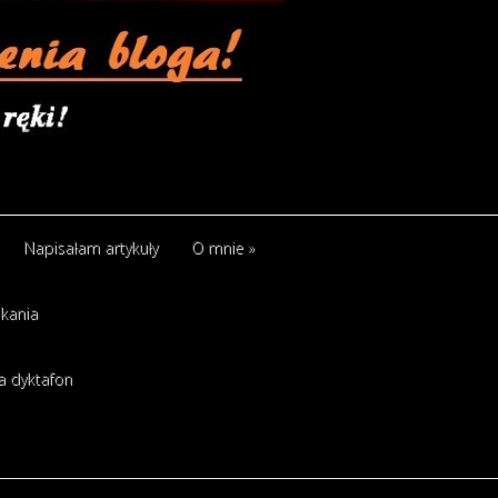
Napisałam artykuły
O mnie
»
kania
a dyktafon