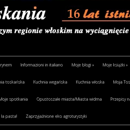
arynem
Informazioni in italiano
Moje blogi
»
Moje książki
»
ia toskańska
Kuchnia wegańska
Kuchnia włoska
Moja Tos
Moje spotkania
Opustoszałe miasta/Miasta widma
Przepisy n
 la pasta!
Zaprzyjaźnione eko agroturystyki