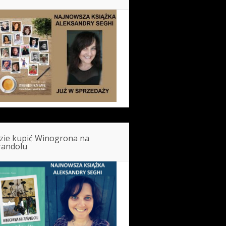
zie kupić Winogrona na
randolu