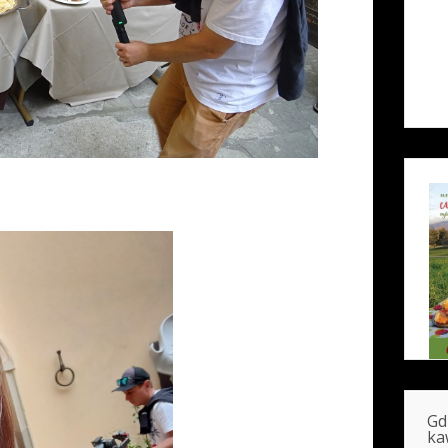
Gd
ka