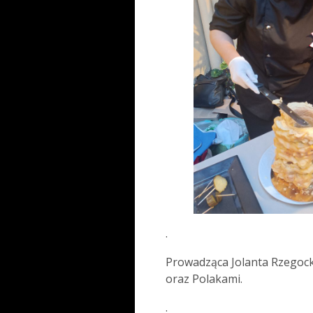
.
Prowadząca Jolanta Rzegock
oraz Polakami.
.