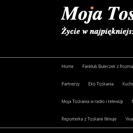
Home
Fanklub Bułeczek z Rozm
Partnerzy
Eko Toskania
Kuchn
Moja Toskania w radio i telewizji
Reporterka z Toskanii filmuje
Viva