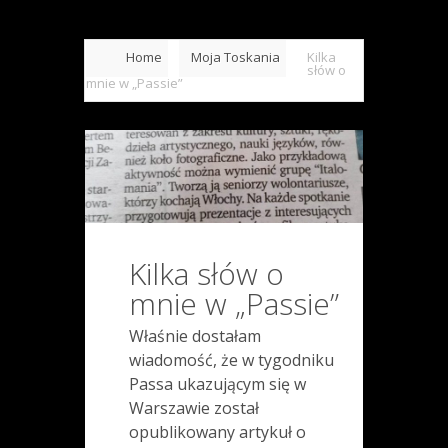
Home
Moja Toskania
Kilka
słów o
mnie w „Passie”
Kilka słów o
mnie w „Passie”
Właśnie dostałam
wiadomość, że w tygodniku
Passa ukazującym się w
Warszawie został
opublikowany artykuł o