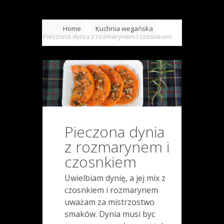
Home
Kuchnia wegańska
Pieczona dynia z rozmarynem i czosnkiem
Pieczona dynia
z rozmarynem i
czosnkiem
Uwielbiam dynię, a jej mix z
czosnkiem i rozmarynem
uważam za mistrzostwo
smaków. Dynia musi byc