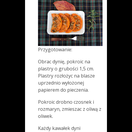
Przygotowanie:
Obrac dynię, pokroic na
plastry o grubości 1,5 cm.
Plastry rozłożyc na blasze
uprzednio wyłożonej
papierem do pieczenia.
Pokroic drobno czosnek i
rozmaryn, zmieszac z oliwą z
oliwek.
Każdy kawałek dyni