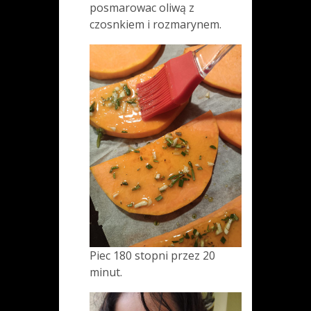
posmarowac oliwą z
czosnkiem i rozmarynem.
Piec 180 stopni przez 20
minut.