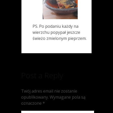
PS. Po podaniu każdy na
wierzchu popypał jeszcze
świeżo zmielonym pieprzem.
Post a Reply
Twój adres email nie zostanie
opublikowany.
Wymagane pola są
oznaczone
*