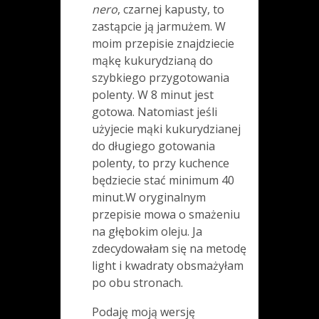
nero
, czarnej kapusty, to
zastąpcie ją jarmużem. W
moim przepisie znajdziecie
mąkę kukurydzianą do
szybkiego przygotowania
polenty. W 8 minut jest
gotowa. Natomiast jeśli
użyjecie mąki kukurydzianej
do długiego gotowania
polenty, to przy kuchence
będziecie stać minimum 40
minut.W oryginalnym
przepisie mowa o smażeniu
na głębokim oleju. Ja
zdecydowałam się na metodę
light i kwadraty obsmażyłam
po obu stronach.
Podaję moją wersję