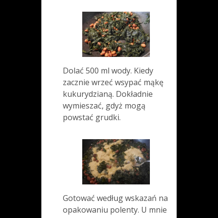
Dolać 500 ml wody. Kiedy
zacznie wrzeć wsypać mąkę
kukurydzianą. Dokładnie
wymieszać, gdyż mogą
powstać grudki.
Gotować według wskazań na
opakowaniu polenty. U mnie