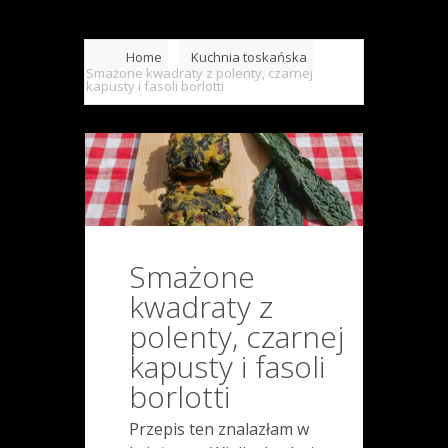
Home
Kuchnia toskańska
Smażone kwadraty z polenty, czarnej
kapusty i fasoli borlotti
Smażone
kwadraty z
polenty, czarnej
kapusty i fasoli
borlotti
Przepis ten znalazłam w