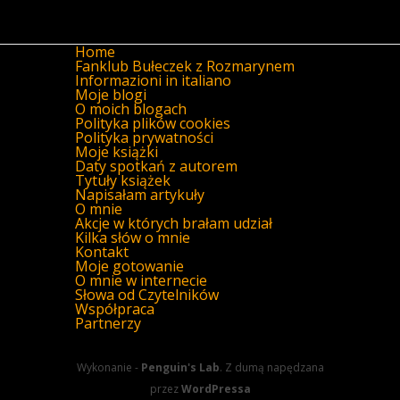
Home
Fanklub Bułeczek z Rozmarynem
Informazioni in italiano
Moje blogi
O moich blogach
Polityka plików cookies
Polityka prywatności
Moje książki
Daty spotkań z autorem
Tytuły książek
Napisałam artykuły
O mnie
Akcje w których brałam udział
Kilka słów o mnie
Kontakt
Moje gotowanie
O mnie w internecie
Słowa od Czytelników
Współpraca
Partnerzy
Wykonanie -
Penguin's Lab
. Z dumą napędzana
przez
WordPressa