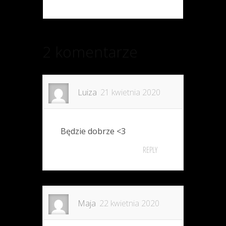
2 komentarze
Luiza
21 kwietnia 2020
Będzie dobrze <3
REPLY
Maja
22 kwietnia 2020