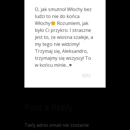
O, jak smutno! Włochy bez
ludzi to nie do końca
Włochy
Rozumiem, jak
było Ci przykro. I straszne
jest to, że wiosna szaleje, a
my tego nie widzimy!
Trzymaj się, Aleksandro,
trzymajmy się wszyscy! To
w końcu minie…
♥️
REPLY
Post a Reply
Twój adres email nie zostanie