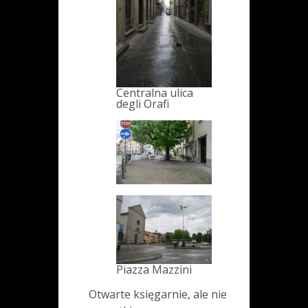
Centralna ulica
degli Orafi
Piazza Mazzini
Otwarte księgarnie, ale nie