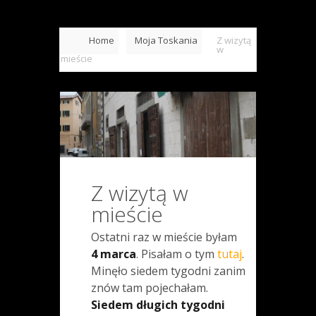
Home
Moja Toskania
Z wizytą
w
mieście
Z wizytą w
mieście
Ostatni raz w mieście byłam
4 marca
. Pisałam o tym
tutaj
.
Minęło siedem tygodni zanim
znów tam pojechałam.
Siedem długich tygodni