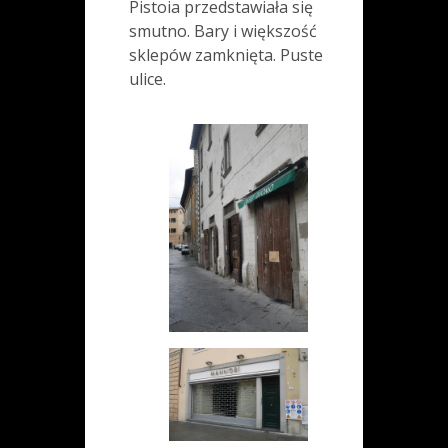
Pistoia przedstawiała się
smutno. Bary i większość
sklepów zamknięta. Puste
ulice.