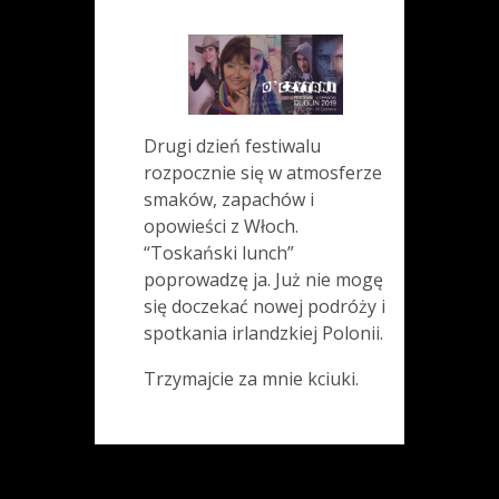
Drugi dzień festiwalu
rozpocznie się w atmosferze
smaków, zapachów i
opowieści z Włoch.
“Toskański lunch”
poprowadzę ja. Już nie mogę
się doczekać nowej podróży i
spotkania irlandzkiej Polonii.
Trzymajcie za mnie kciuki.