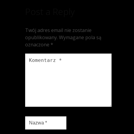
Post a Reply
Twój adres email nie zostanie
opublikowany.
Wymagane pola są
oznaczone
*