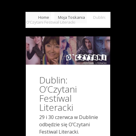
Home
Moja Toskania
Dublin:
O’Czytani Festiwal Literacki
Dublin:
O’Czytani
Festiwal
Literacki
29 i 30 czerwca w Dublinie
odbędzie się O’Czytani
Festiwal Literacki.