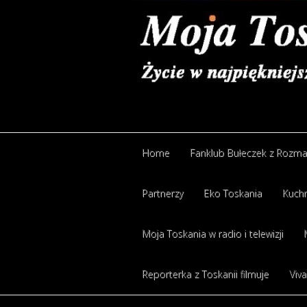
Home
Fanklub Bułeczek z Rozm
Partnerzy
Eko Toskania
Kuchn
Moja Toskania w radio i telewizji
Reporterka z Toskanii filmuje
Viva