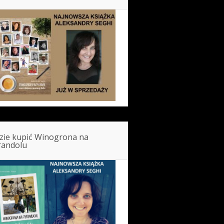
zie kupić Winogrona na
randolu