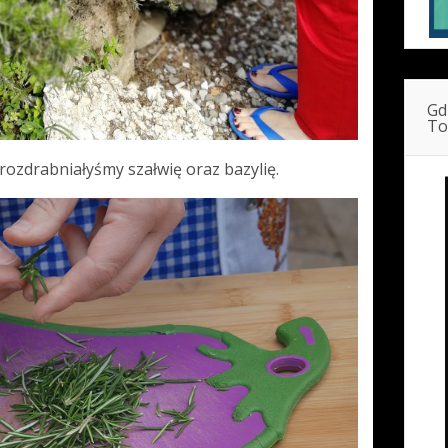
Gd
To
ozdrabniałyśmy szałwię oraz bazylię.