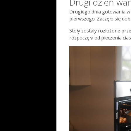
Drugi dzień wa
Drugiego dnia gotowania w 
pierwszego. Zaczęło się dobr
Stoły zostały rozłożone prze
rozpoczęła od pieczenia cia