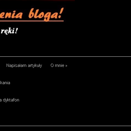
Napisałam artykuły
O mnie
»
kania
a dyktafon