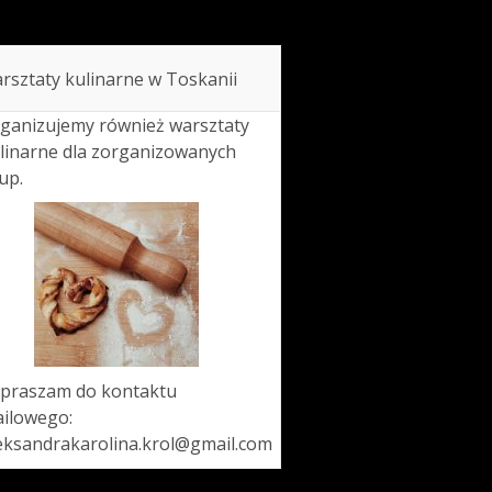
rsztaty kulinarne w Toskanii
ganizujemy również warsztaty
linarne dla zorganizowanych
up.
praszam do kontaktu
ilowego:
eksandrakarolina.krol@gmail.com