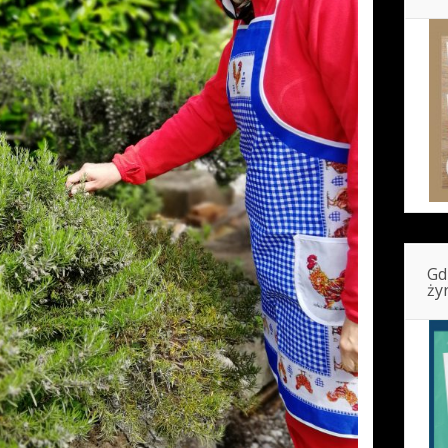
Gd
ży