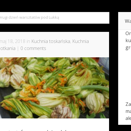
Drugi dzień warsztatów pod Lukką
Wa
Or
ku
maj 18, 2018 in
Kuchnia toskańska
,
Kuchnia
gr
otkania
|
0 comments
Za
ma
al