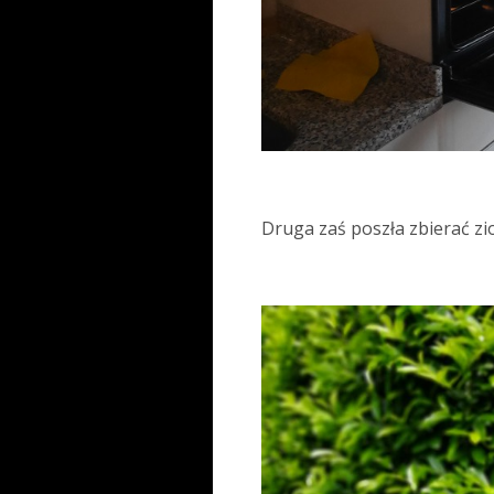
Druga zaś poszła zbierać zio