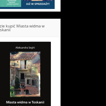
zie kupić Miasta widma w
skanii