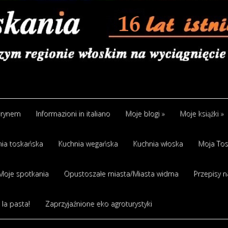
arynem
Informazioni in italiano
Moje blogi
»
Moje książki
»
ia toskańska
Kuchnia wegańska
Kuchnia włoska
Moja Tos
Moje spotkania
Opustoszałe miasta/Miasta widma
Przepisy n
 la pasta!
Zaprzyjaźnione eko agroturystyki