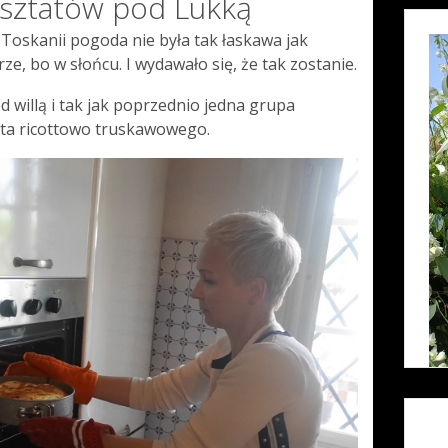
rsztatów pod Lukką
Toskanii pogoda nie była tak łaskawa jak
ze, bo w słońcu. I wydawało się, że tak zostanie.
d willą i tak jak poprzednio jedna grupa
sta ricottowo truskawowego.