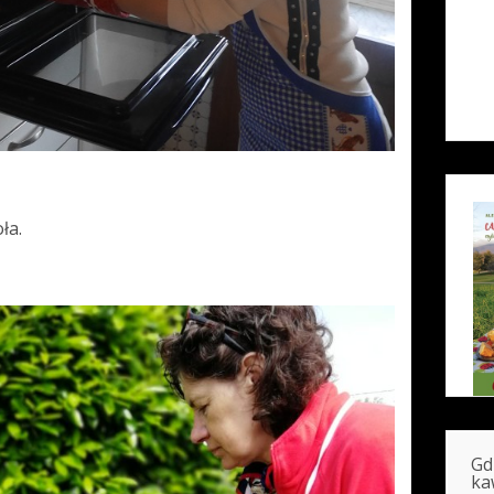
ła.
Gd
ka