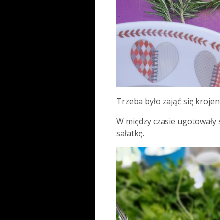
Trzeba było zająć się kroje
W między czasie ugotowały s
sałatkę.