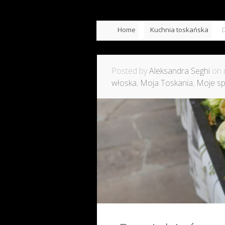
Home
Kuchnia toskańska
Posted by
Aleksandra Seghi
on 
włoska
,
Moja Toskania
,
Moje sp