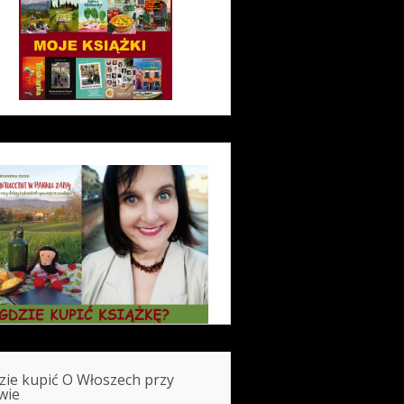
zie kupić O Włoszech przy
wie