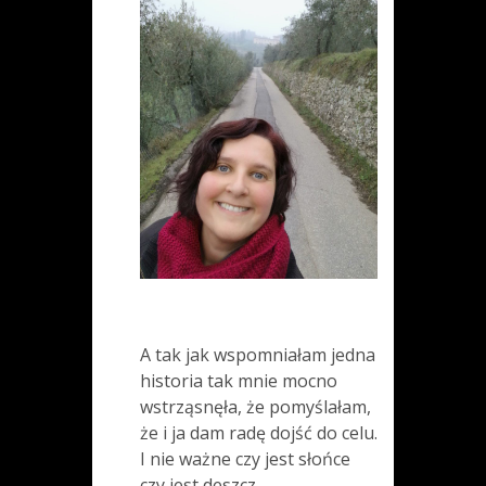
A tak jak wspomniałam jedna
historia tak mnie mocno
wstrząsnęła, że pomyślałam,
że i ja dam radę dojść do celu.
I nie ważne czy jest słońce
czy jest deszcz.