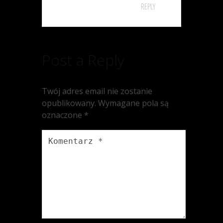
REPLY
Post a Reply
Twój adres email nie zostanie
opublikowany.
Wymagane pola są
oznaczone
*