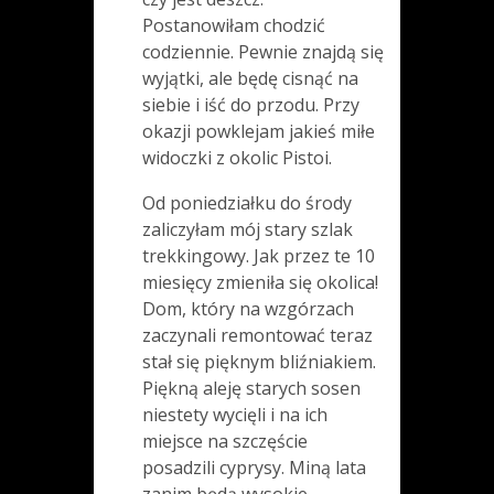
Postanowiłam chodzić
codziennie. Pewnie znajdą się
wyjątki, ale będę cisnąć na
siebie i iść do przodu. Przy
okazji powklejam jakieś miłe
widoczki z okolic Pistoi.
Od poniedziałku do środy
zaliczyłam mój stary szlak
trekkingowy. Jak przez te 10
miesięcy zmieniła się okolica!
Dom, który na wzgórzach
zaczynali remontować teraz
stał się pięknym bliźniakiem.
Piękną aleję starych sosen
niestety wycięli i na ich
miejsce na szczęście
posadzili cyprysy. Miną lata
zanim będą wysokie.