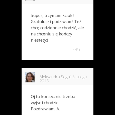
Super, trzymam kciuki!
Gratuluję i podziwiam! Też
chcę codziennie chodzić, ale
na chceniu się kończy
niestety:(
REPLY
Aleksandra Seghi
6 lutego
2018
Oj to koniecznie trzeba
wyjsc i chodzic.
Pozdrawiam, A.