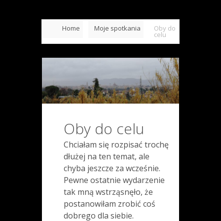
Home
Moje spotkania
Oby do
celu
Oby do celu
Chciałam się rozpisać trochę
dłużej na ten temat, ale
chyba jeszcze za wcześnie.
Pewne ostatnie wydarzenie
tak mną wstrząsnęło, że
postanowiłam zrobić coś
dobrego dla siebie.