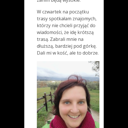
W czwartek na początku
trasy spotkałam znajomych,
którzy nie chcieli przyjąć do
wiadomości, że idę krótszą
trasą. Zabrali mnie na
dłuższą, bardziej pod górkę.
Dali mi w kość, ale to dobrze.