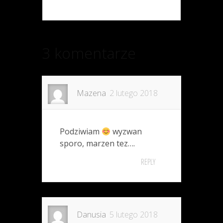
3 komentarze
Mazena
2 lutego 2018
Podziwiam
wyzwan
sporo, marzen tez….
REPLY
Danusia
5 lutego 2018