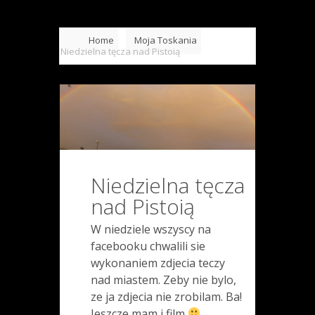
Home
Moja Toskania
Niedzielna tęcza nad Pistoią
Niedzielna tęcza
nad Pistoią
W niedziele wszyscy na
facebooku chwalili sie
wykonaniem zdjecia teczy
nad miastem. Zeby nie bylo,
ze ja zdjecia nie zrobilam. Ba!
Jeszcze mam i film