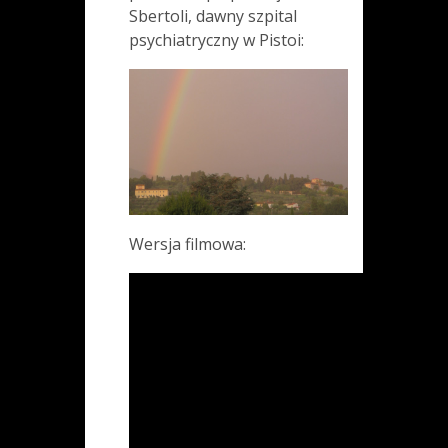
Sbertoli, dawny szpital
psychiatryczny w Pistoi:
Wersja filmowa: