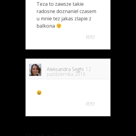
Teza to zawsze takie
radosne doznanie! czasem
u mnie tez jakas zlapie z
balkona
REPLY
Aleksandra Seghi
12
października 2016
REPLY