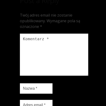
Post a Reply
Twój adres email nie zostanie
opublikowany.
Wymagane pola są
oznaczone
*