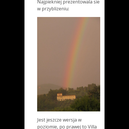
Najpiekniej prezentowala sie
w przyblizeniu:
Jest jeszcze wersja w
poziomie, po prawej to Villa