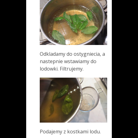
Odkladamy do ostygniecia, a
nastepnie wstawiamy do
lodowki. Filtrujemy.
Podajemy z kostkami lodu.