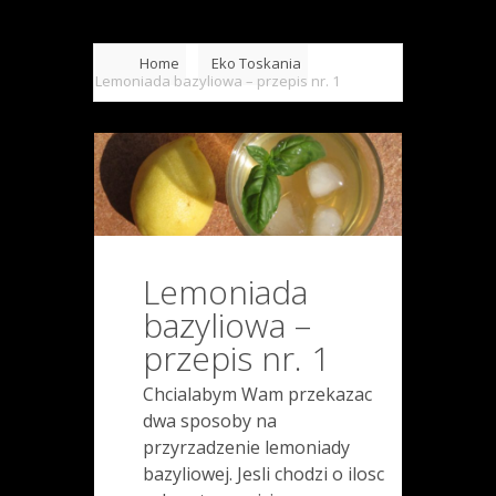
Home
Eko Toskania
Lemoniada bazyliowa – przepis nr. 1
Lemoniada
bazyliowa –
przepis nr. 1
Chcialabym Wam przekazac
dwa sposoby na
przyrzadzenie lemoniady
bazyliowej. Jesli chodzi o ilosc