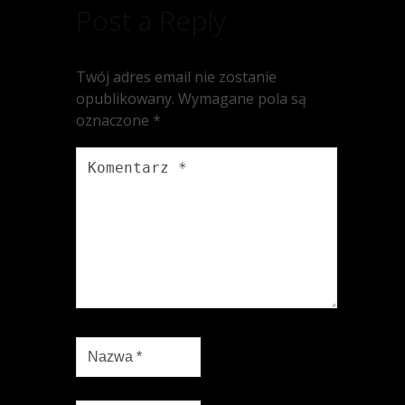
Post a Reply
Twój adres email nie zostanie
opublikowany.
Wymagane pola są
oznaczone
*