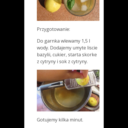
Przygotowanie:
Do garnka wlewamy 1,5 l
wody. Dodajemy umyte liscie
bazylii, cukier, starta skorke
z cytryny i sok z cytryny.
Gotujemy kilka minut.