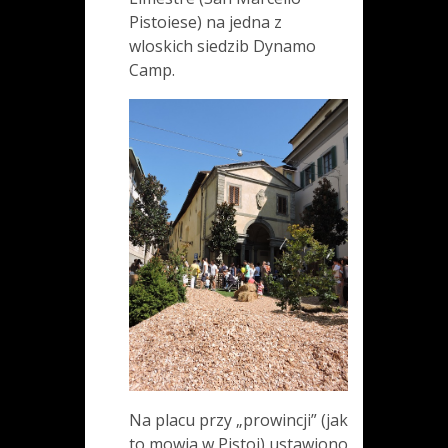
Pistoiese) na jedna z
wloskich siedzib Dynamo
Camp.
Na placu przy „prowincji” (jak
to mowia w Pistoi) ustawiono