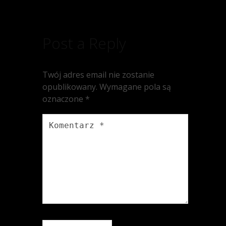
Post a Reply
Twój adres email nie zostanie
opublikowany.
Wymagane pola są
oznaczone
*