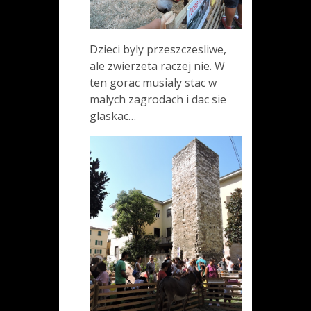
Dzieci byly przeszczesliwe,
ale zwierzeta raczej nie. W
ten gorac musialy stac w
malych zagrodach i dac sie
glaskac…