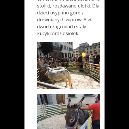
stoliki, rozdawano ulotki. Dla
dzieci usypano gore z
drewnianych wiorow. A w
dwoch zagrodach staly
kucyki oraz osiolek.