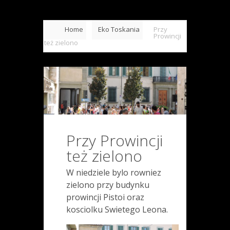
Home
Eko Toskania
Przy
Prowincji
też zielono
Przy Prowincji
też zielono
W niedziele bylo rowniez
zielono przy budynku
prowincji Pistoi oraz
kosciolku Swietego Leona.