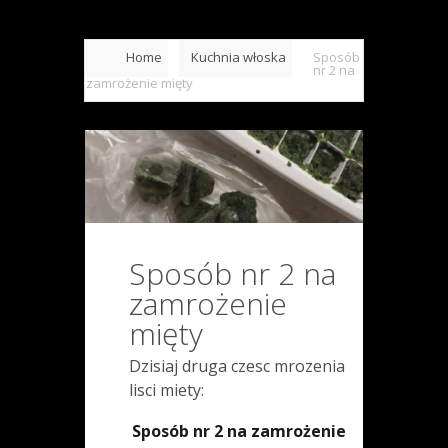
Home
Kuchnia włoska
Sposób
nr 2 na
zamrożenie mięty
Sposób nr 2 na
zamrożenie
mięty
Dzisiaj druga czesc mrozenia
lisci miety:
Sposób nr 2 na zamrożenie