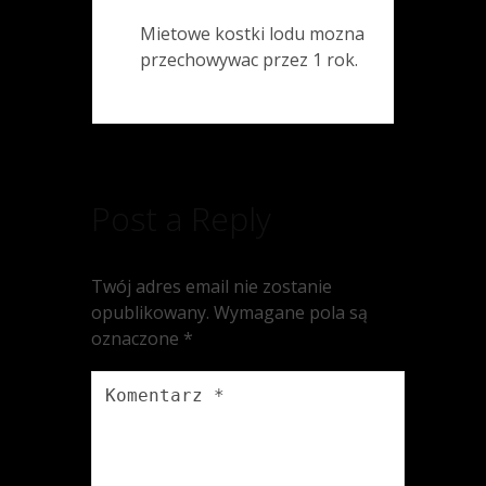
Mietowe kostki lodu mozna
przechowywac przez 1 rok.
Post a Reply
Twój adres email nie zostanie
opublikowany.
Wymagane pola są
oznaczone
*