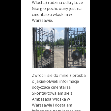
Wlocha) rodzina odkryla, ze
Giorgio pochowany jest na
cmentarzu wloskim w
Warszawie.
Zwrocili sie do mnie z prosba
o jakiekolwiek informacje
dotyczace cmentarza.
Skontaktowalam sie z
Ambasada Wloska w
Warszawie i dostalam
informacje potwierdzajaca,