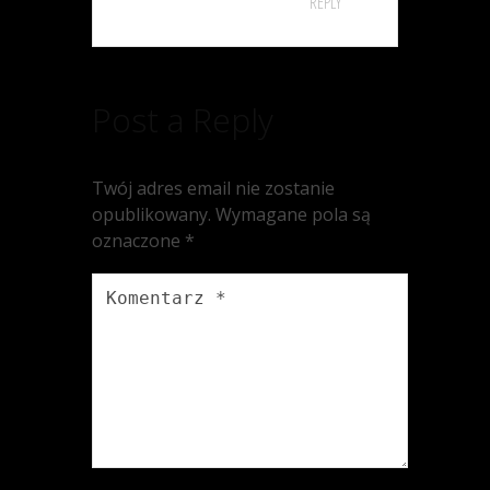
REPLY
Post a Reply
Twój adres email nie zostanie
opublikowany.
Wymagane pola są
oznaczone
*