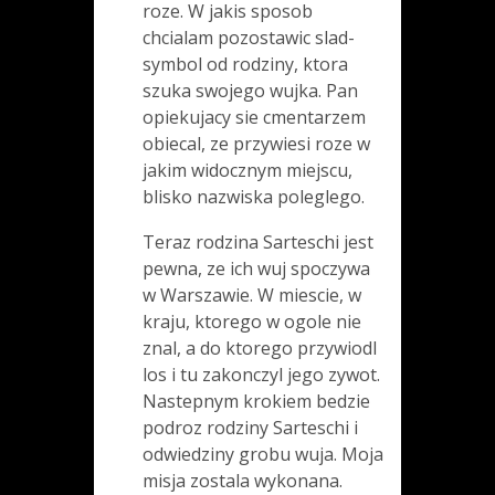
roze. W jakis sposob
chcialam pozostawic slad-
symbol od rodziny, ktora
szuka swojego wujka. Pan
opiekujacy sie cmentarzem
obiecal, ze przywiesi roze w
jakim widocznym miejscu,
blisko nazwiska poleglego.
Teraz rodzina Sarteschi jest
pewna, ze ich wuj spoczywa
w Warszawie. W miescie, w
kraju, ktorego w ogole nie
znal, a do ktorego przywiodl
los i tu zakonczyl jego zywot.
Nastepnym krokiem bedzie
podroz rodziny Sarteschi i
odwiedziny grobu wuja. Moja
misja zostala wykonana.