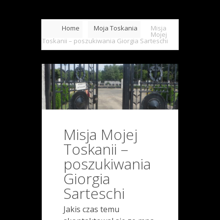
Home
Moja Toskania
Misja
Mojej
Toskanii – poszukiwania Giorgia Sarteschi
Misja Mojej
Toskanii –
poszukiwania
Giorgia
Sarteschi
Jakis czas temu