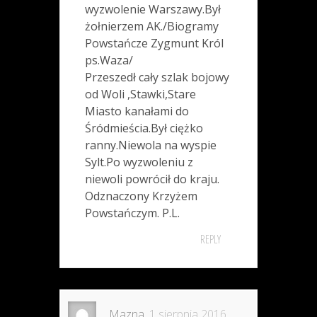
wyzwolenie Warszawy.Był
żołnierzem AK./Biogramy
Powstańcze Zygmunt Król
ps.Waza/
Przeszedł cały szlak bojowy
od Woli ,Stawki,Stare
Miasto kanałami do
Śródmieścia.Był ciężko
ranny.Niewola na wyspie
Sylt.Po wyzwoleniu z
niewoli powrócił do kraju.
Odznaczony Krzyżem
Powstańczym. P.L.
REPLY
Mazna
1 sierpnia 2016