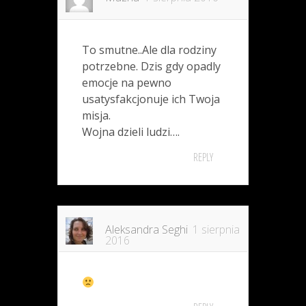
To smutne..Ale dla rodziny
potrzebne. Dzis gdy opadly
emocje na pewno
usatysfakcjonuje ich Twoja
misja.
Wojna dzieli ludzi….
REPLY
Aleksandra Seghi
1 sierpnia
2016