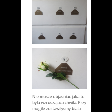
Nie musze objasniac jaka to
byla wzruszajaca chwila. Przy
mogile zostawilysmy biala