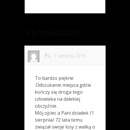
3 komentarze
P.L.
1 sierpnia 2016
To bardzo piękne
.Odszukanie miejsca gdzie
kończy się droga tego
człowieka na dalekiej
obczyźnie.
Mój ojciec a Pani dziadek /1
sierpnia/ 72 lata temu
związał swoje losy z walką o