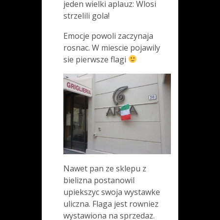
jeden wielki aplauz: Wlosi
strzelili gola!
Emocje powoli zaczynaja
rosnac. W miescie pojawily
sie pierwsze flagi
Nawet pan ze sklepu z
bielizna postanowil
upiekszyc swoja wystawke
uliczna. Flaga jest rowniez
wystawiona na sprzedaz.