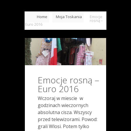
Home
Moja Toskania
Emocje
rosną –
Euro 2016
Emocje rosną –
Euro 2016
Wczoraj w miescie w
godzinach wieczornych
absolutna cisza. Wszyscy
przed telewizorami. Powod:
grali Wlosi. Potem tylko