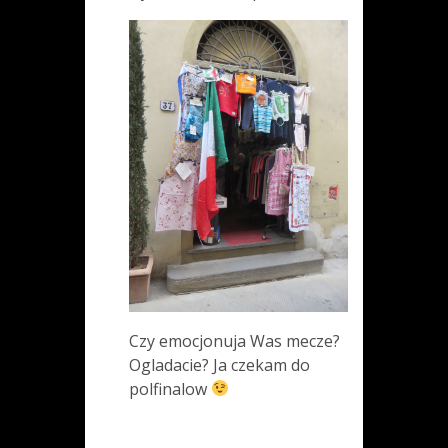
Czy emocjonuja Was mecze?
Ogladacie? Ja czekam do
polfinalow