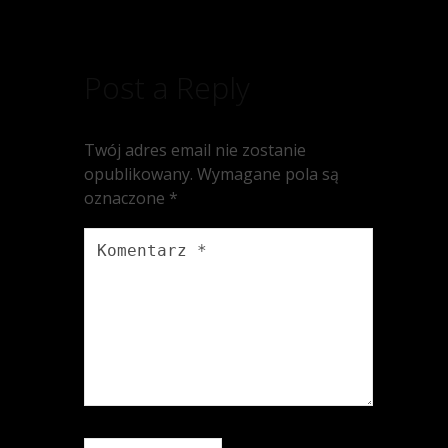
Post a Reply
Twój adres email nie zostanie
opublikowany.
Wymagane pola są
oznaczone
*