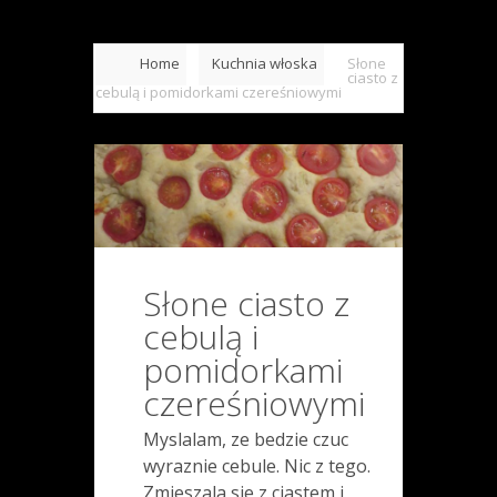
Home
Kuchnia włoska
Słone
ciasto z
cebulą i pomidorkami czereśniowymi
Słone ciasto z
cebulą i
pomidorkami
czereśniowymi
Myslalam, ze bedzie czuc
wyraznie cebule. Nic z tego.
Zmieszala sie z ciastem i