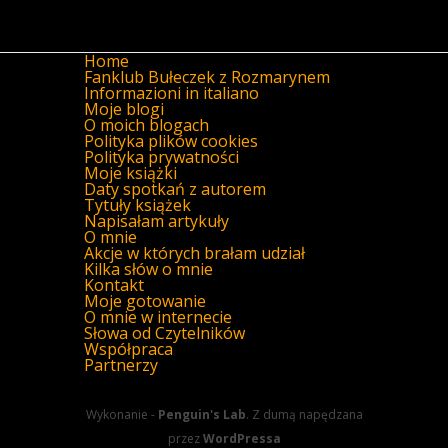
Home
Fanklub Bułeczek z Rozmarynem
Informazioni in italiano
Moje blogi
O moich blogach
Polityka plików cookies
Polityka prywatności
Moje książki
Daty spotkań z autorem
Tytuły książek
Napisałam artykuły
O mnie
Akcje w których brałam udział
Kilka słów o mnie
Kontakt
Moje gotowanie
O mnie w internecie
Słowa od Czytelników
Współpraca
Partnerzy
Wykonanie -
Penguin's Lab
. Z dumą napędzana
przez
WordPressa