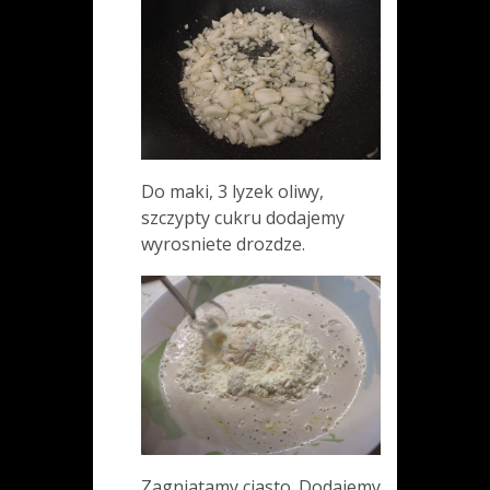
Do maki, 3 lyzek oliwy,
szczypty cukru dodajemy
wyrosniete drozdze.
Zagniatamy ciasto. Dodajemy