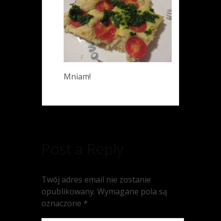
Mniam!
Post a Reply
Twój adres email nie zostanie
opublikowany.
Wymagane pola są
oznaczone
*