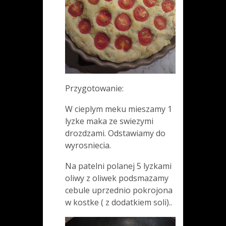
Przygotowanie:
W cieplym meku mieszamy 1
lyzke maka ze swiezymi
drozdzami. Odstawiamy do
wyrosniecia.
Na patelni polanej 5 lyzkami
oliwy z oliwek podsmazamy
cebule uprzednio pokrojona
w kostke ( z dodatkiem soli)..