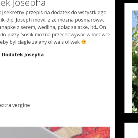
tek Josepha
oj sekretny przepis na dodatek do wszystkiego.
sik-dip. Joseph mowi, z ze mozna posmarowac
apke z serem, wedlina, polac salatke, itd.. On
o do pizzy. Sosik mozna przechowywac w lodowce
eby byl ciagle zalany oliwa z oliwek
Dodatek Josepha
 extra vergine