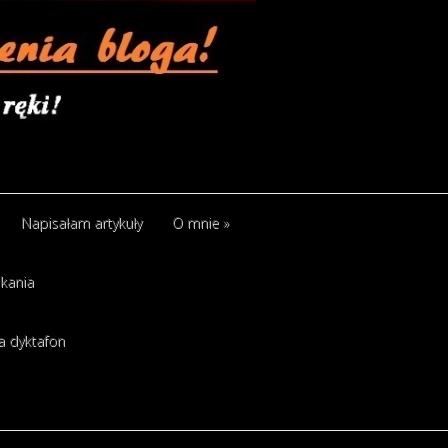
Napisałam artykuły
O mnie
»
kania
a dyktafon