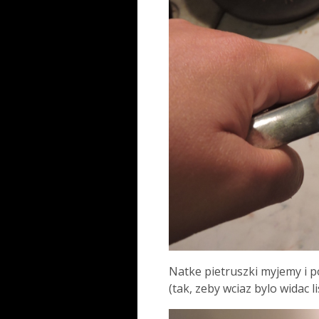
Natke pietruszki myjemy i
(tak, zeby wciaz bylo widac li