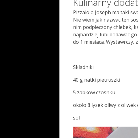
Kulinarny doda
Pizzaiolo Joseph ma taki sw
Nie wiem jak nazwac ten so
nim podpieczony chlebek, kan
najbardziej lubi dodawac g
do 1 miesiaca. Wystawrczy, z
Skladniki:
40 g natki pietruszki
5 zabkow czosnku
okolo 8 lyzek oliwy z oliwek
sol