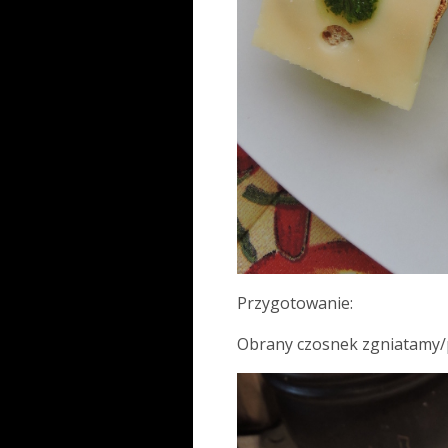
Przygotowanie:
Obrany czosnek zgniatamy/