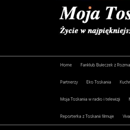
Home
Fanklub Bułeczek z Rozm
Partnerzy
Eko Toskania
Kuchn
Moja Toskania w radio i telewizji
Reporterka z Toskanii filmuje
Viva