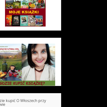
zie kupić O Włoszech przy
wie