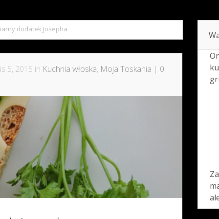
narny dodatek Josepha
Wa
Or
ku
is 5, 2015 in
Kuchnia włoska
,
Moja Toskania
|
0
gr
Za
ma
al