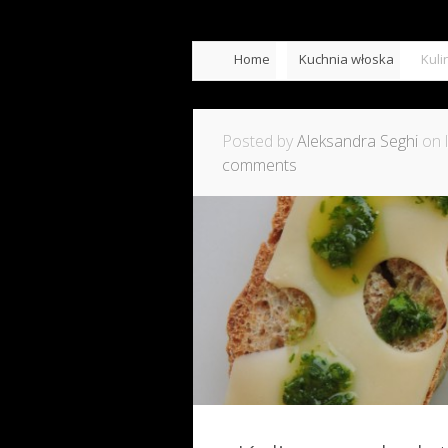
Home
Kuchnia włoska
Kuli
Posted by
Aleksandra Seghi
on l
comments