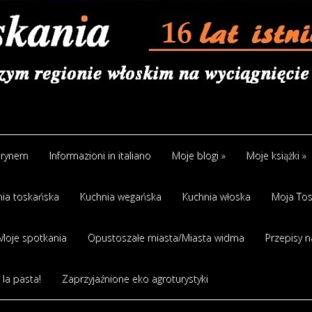
arynem
Informazioni in italiano
Moje blogi
»
Moje książki
»
ia toskańska
Kuchnia wegańska
Kuchnia włoska
Moja Tos
Moje spotkania
Opustoszałe miasta/Miasta widma
Przepisy n
 la pasta!
Zaprzyjaźnione eko agroturystyki