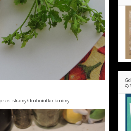
Gd
ży
przeciskamy/drobniutko kroimy.