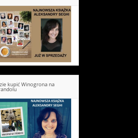
zie kupić Winogrona na
randolu