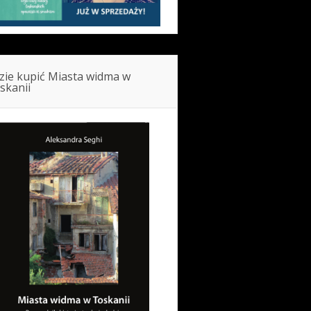
zie kupić Miasta widma w
skanii