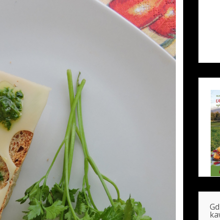
Gd
ka