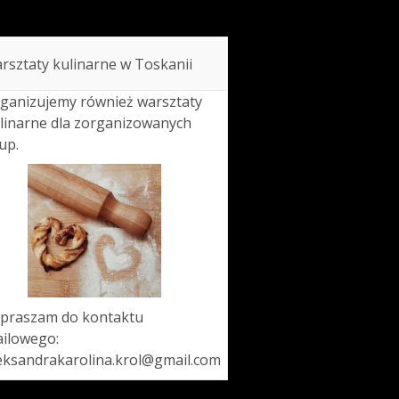
rsztaty kulinarne w Toskanii
ganizujemy również warsztaty
linarne dla zorganizowanych
up.
praszam do kontaktu
ilowego:
eksandrakarolina.krol@gmail.com