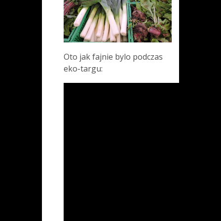
Oto jak fajnie bylo podczas
eko-targu: