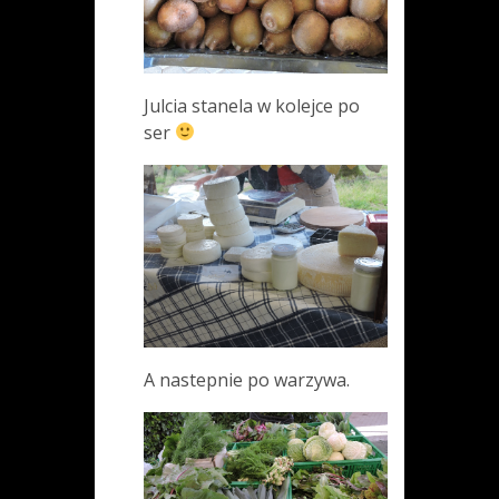
Julcia stanela w kolejce po
ser
A nastepnie po warzywa.