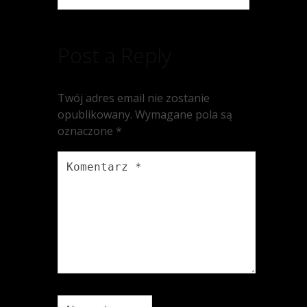
Post a Reply
Twój adres email nie zostanie
opublikowany.
Wymagane pola są
oznaczone
*