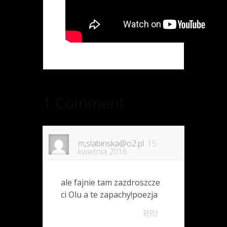
1 Comment
m,
slabinska@o2.pl
15
kwietnia 2016
ale fajnie tam zazdroszcze
ci Olu a te zapachy!poezja
REPLY