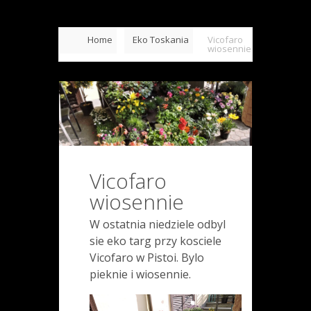
Home
Eko Toskania
Vicofaro
wiosennie
Vicofaro
wiosennie
W ostatnia niedziele odbyl
sie eko targ przy kosciele
Vicofaro w Pistoi. Bylo
pieknie i wiosennie.