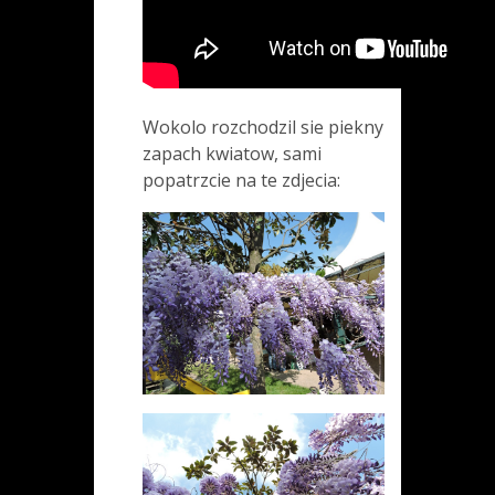
Wokolo rozchodzil sie piekny
zapach kwiatow, sami
popatrzcie na te zdjecia: