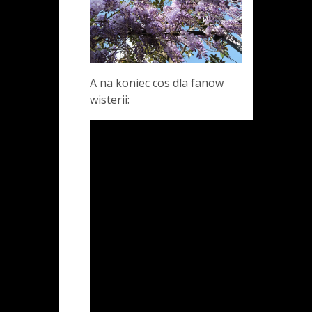
A na koniec cos dla fanow
wisterii: