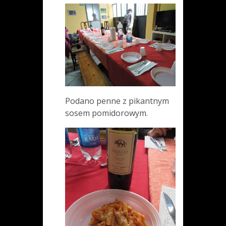
Podano penne z pikantnym
sosem pomidorowym.