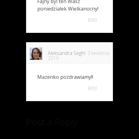
Fajny byl ten Wasz
poniedzialek Wielkanocny!
REPLY
Aleksandra Seghi
3 kwietnia
2016
Mazenko pozdrawiamy!!
REPLY
Post a Reply