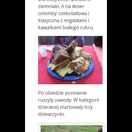
ziemniaki. A na deser
colomby: czekoladowa i
klasyczna z migdałami i
kawalkami białego cukru.
Po obiedzie ponownie
ruszyly zawody. W kategorii
dzieciecej startowaly trzy
dziewczynki.