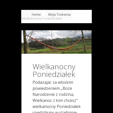
Home
Moja Toskania
Wielkanocny Poniedziałek
Wielkanocny
Poniedziałek
Podazajac za wloskim
powiedzeniem „Boze
Narodzenie z rodzina,
Wielkanoc z kim chcesz”
wielkanocny Poniedziałek
spedzilismy w stadninie.