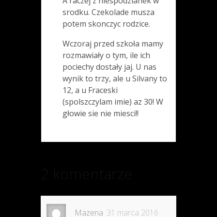
A raczej z niespodzianek w
srodku. Czekolade musza
potem skonczyc rodzice.
Wczoraj przed szkoła mamy
rozmawiały o tym, ile ich
pociechy dostały jaj. U nas
wynik to trzy, ale u Silvany to
12, a u Fraceski
(spolszczylam imie) az 30! W
głowie sie nie miesci!!
2 komentarze
Mazena
31 marca 2016