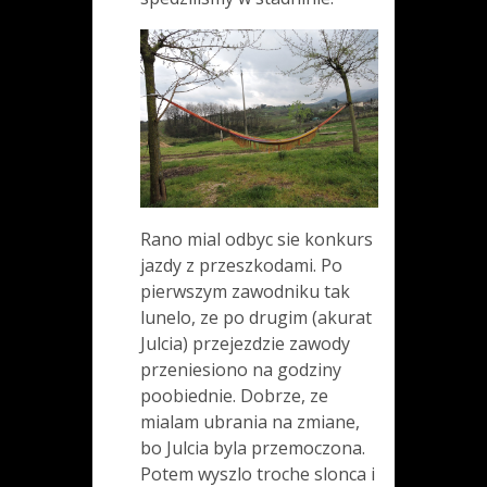
Rano mial odbyc sie konkurs
jazdy z przeszkodami. Po
pierwszym zawodniku tak
lunelo, ze po drugim (akurat
Julcia) przejezdzie zawody
przeniesiono na godziny
poobiednie. Dobrze, ze
mialam ubrania na zmiane,
bo Julcia byla przemoczona.
Potem wyszlo troche slonca i