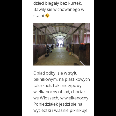
dzieci biegaly bez kurtek.
Bawily sie w chowanego w
stajni
Obiad odbyl sie w stylu
piknikowym, na plastikowych
talerzach.Taki nietypowy
wielkanocny obiad, chociaz
we Wloszech, w wielkanocny
Poniedziałek jezdzi sie na
wycieczki i wlasnie piknikuje.