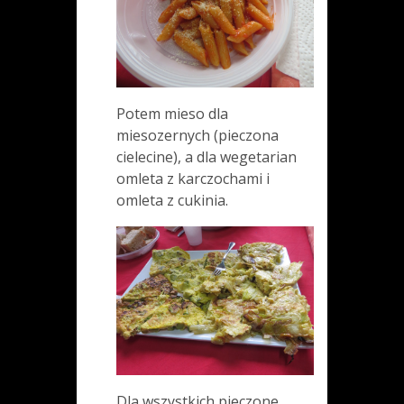
Potem mieso dla
miesozernych (pieczona
cielecine), a dla wegetarian
omleta z karczochami i
omleta z cukinia.
Dla wszystkich pieczone