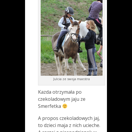
Julcia ze swoja maestra
Kazda otrzymała po
czekoladowym jaju ze
Smerfetka
A propos czekoladowych jaj,
to dzieci maja z nich ucieche.