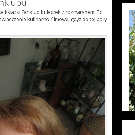
nklubu
e ksiazki Fanklub buleczek z rozmarynem. To
swiadczenie kulinarno-filmowe, gdyz do tej pory