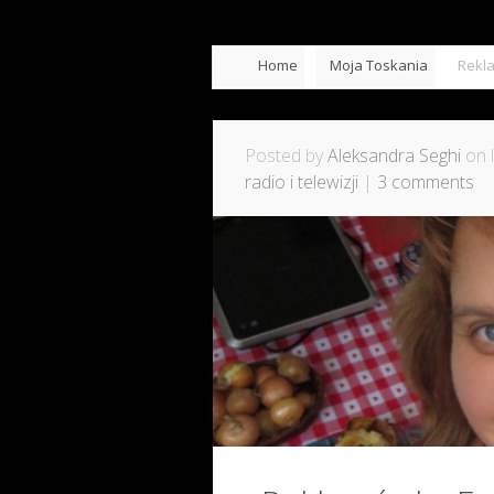
Home
Moja Toskania
Rekl
Posted by
Aleksandra Seghi
on l
radio i telewizji
|
3 comments