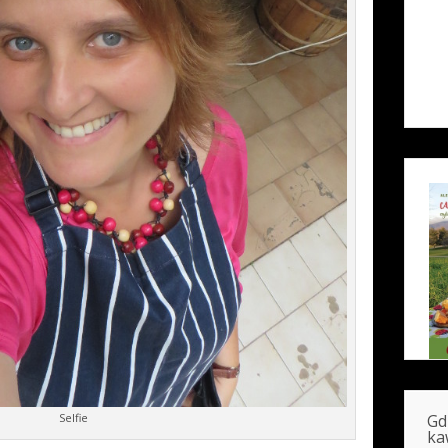
Selfie
Gd
ka