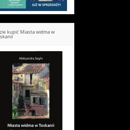
zie kupić Miasta widma w
skanii