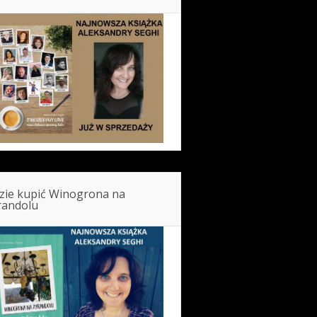
zie kupić Winogrona na
randolu