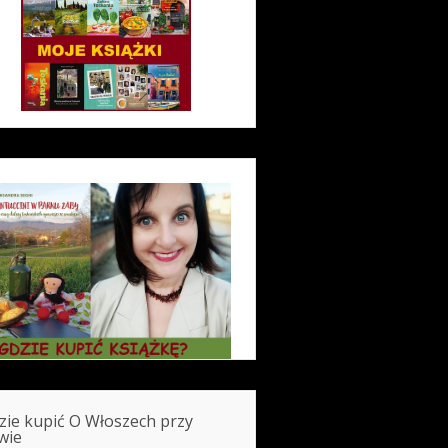
zie kupić O Włoszech przy
wie