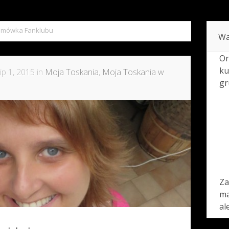
amówka Fanklubu
Wa
Or
ku
ip 1, 2015 in
Moja Toskania
,
Moja Toskania w
gr
Za
ma
al