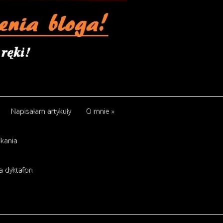
Napisałam artykuły
O mnie
»
kania
a dyktafon