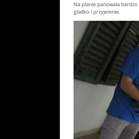
Na planie panowala bardzo 
gladko i przyjemnie.