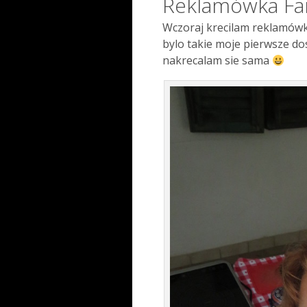
Reklamówka Fa
Wczoraj krecilam reklamówk
bylo takie moje pierwsze do
nakrecalam sie sama