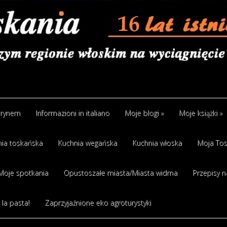
arynem
Informazioni in italiano
Moje blogi
»
Moje książki
»
ia toskańska
Kuchnia wegańska
Kuchnia włoska
Moja Tos
Moje spotkania
Opustoszałe miasta/Miasta widma
Przepisy n
 la pasta!
Zaprzyjaźnione eko agroturystyki