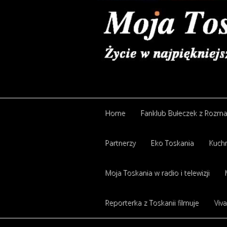
Home
Fanklub Bułeczek z Rozm
Partnerzy
Eko Toskania
Kuchn
Moja Toskania w radio i telewizji
Reporterka z Toskanii filmuje
Viva