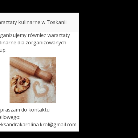
rsztaty kulinarne w Toskanii
ganizujemy również warsztaty
linarne dla zorganizowanych
up.
praszam do kontaktu
ilowego:
eksandrakarolina.krol@gmail.com