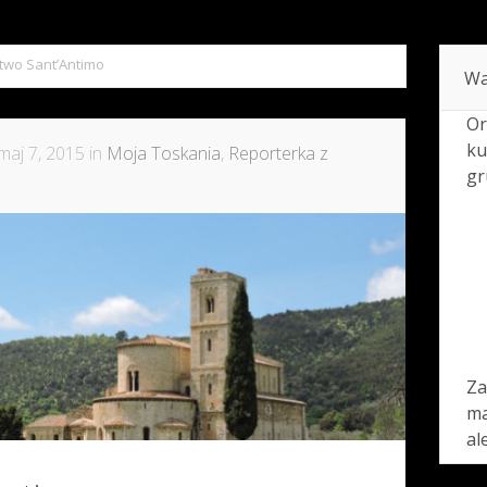
two Sant’Antimo
Wa
Or
ku
maj 7, 2015 in
Moja Toskania
,
Reporterka z
gr
Za
ma
al