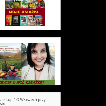
zie kupić O Włoszech przy
wie