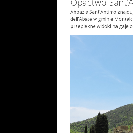
Opactwo Sant’
Abbazia Sant’Antimo znajdu
dell’Abate w gminie Montalci
przepiekne widoki na gaje o