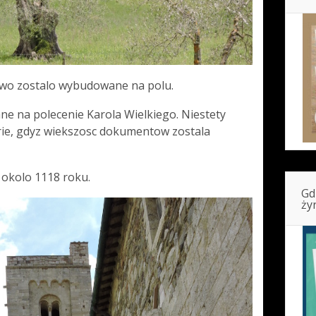
two zostalo wybudowane na polu.
 na polecenie Karola Wielkiego. Niestety
orie, gdyz wiekszosc dokumentow zostala
okolo 1118 roku.
Gd
ży