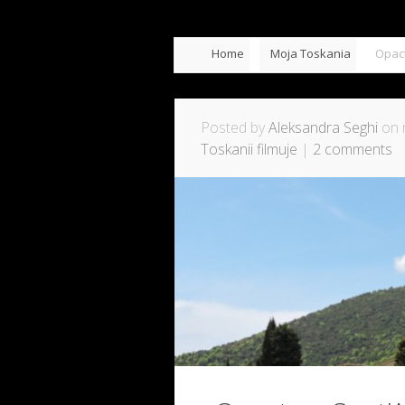
Home
Moja Toskania
Opac
Posted by
Aleksandra Seghi
on 
Toskanii filmuje
|
2 comments