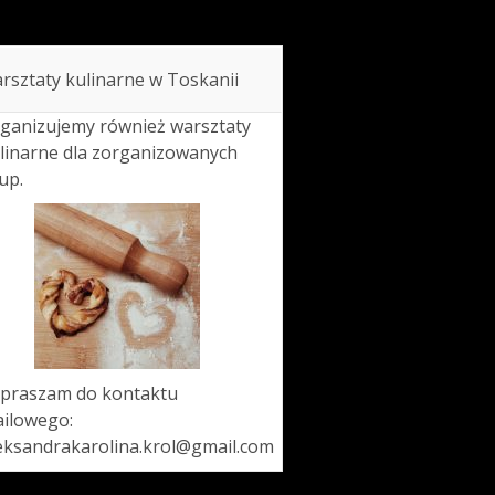
rsztaty kulinarne w Toskanii
ganizujemy również warsztaty
linarne dla zorganizowanych
up.
praszam do kontaktu
ilowego:
eksandrakarolina.krol@gmail.com