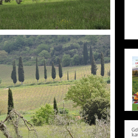
Gd
ka