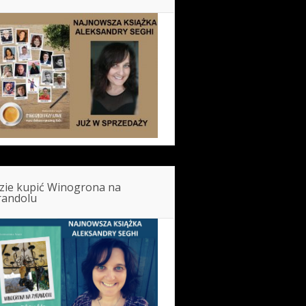
zie kupić Winogrona na
randolu