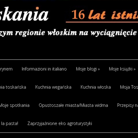
arynem
Informazioni in italiano
Moje blogi
»
Moje książki
»
ia toskańska
Kuchnia wegańska
Kuchnia włoska
Moja Tos
Moje spotkania
Opustoszałe miasta/Miasta widma
Przepisy n
 la pasta!
Zaprzyjaźnione eko agroturystyki