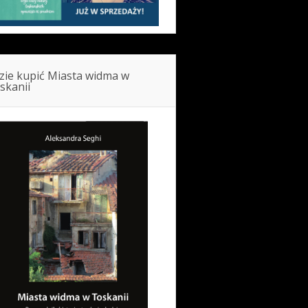
zie kupić Miasta widma w
skanii