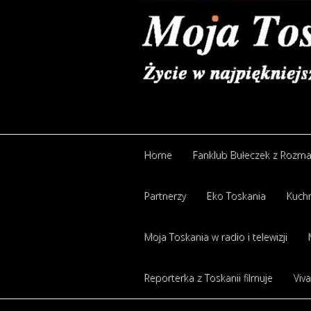
Home
Fanklub Bułeczek z Rozm
Partnerzy
Eko Toskania
Kuchn
Moja Toskania w radio i telewizji
Reporterka z Toskanii filmuje
Viva