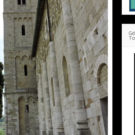
Gd
To