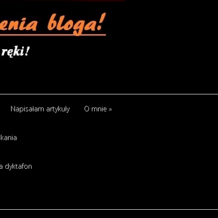
Napisałam artykuły
O mnie
»
kania
a dyktafon