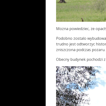
Mozna powiedziec, ze opac
Podobno zostalo wybudowane
trudno jest odtworzyc hist
zniszczona podczas pozaru.
Obecny budynek pochodzi z 