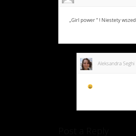
„Girl power ” ! Niestety wszed
Aleksandra Seghi
Post a Reply