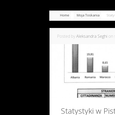
Home
Moja Toskania
Staty
Posted by
Aleksandra Seghi
on s
Statystyki w Pis