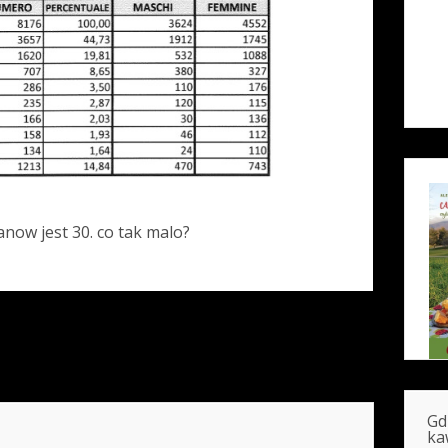
Panow jest 30. co tak malo?
Gd
ka