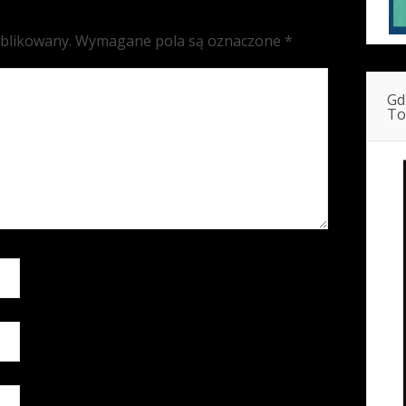
ublikowany.
Wymagane pola są oznaczone
*
Gd
To