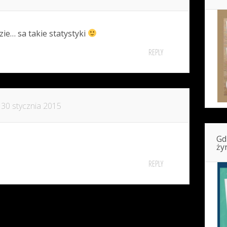
zie… sa takie statystyki
REPLY
30 stycznia 2015
Gd
ży
REPLY