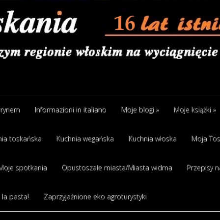
arynem
Informazioni in italiano
Moje blogi
»
Moje książki
»
ia toskańska
Kuchnia wegańska
Kuchnia włoska
Moja Tos
Moje spotkania
Opustoszałe miasta/Miasta widma
Przepisy n
 la pasta!
Zaprzyjaźnione eko agroturystyki