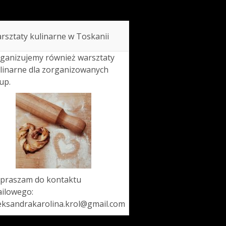
rsztaty kulinarne w Toskanii
ganizujemy również warsztaty
linarne dla zorganizowanych
up.
praszam do kontaktu
ilowego:
eksandrakarolina.krol@gmail.com