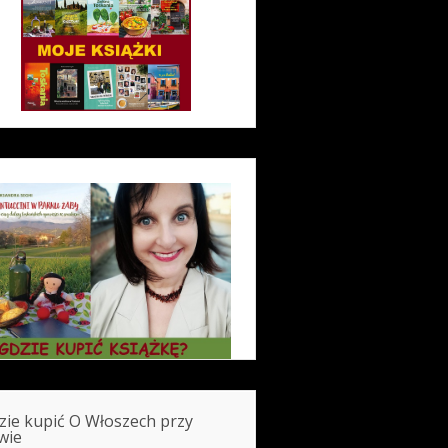
zie kupić O Włoszech przy
wie