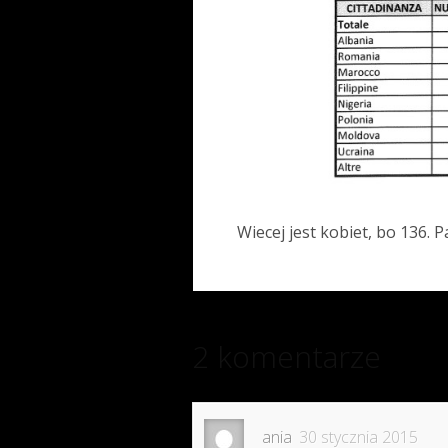
Wiecej jest kobiet, bo 136. 
2 komentarze
ania
30 stycznia 2015