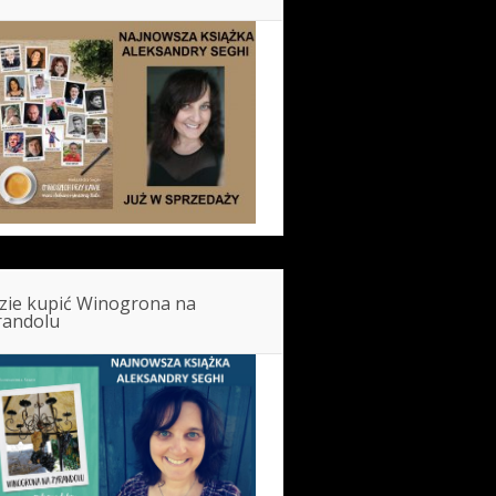
zie kupić Winogrona na
randolu