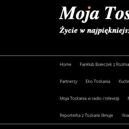
Home
Fanklub Bułeczek z Rozm
Partnerzy
Eko Toskania
Kuchn
Moja Toskania w radio i telewizji
Reporterka z Toskanii filmuje
Viva