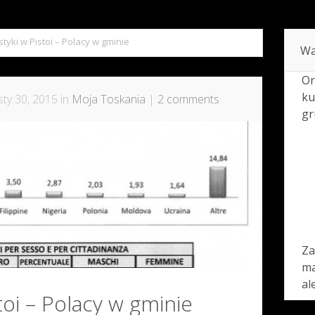
styki w Pistoi – Polacy w gminie
Wa
Or
ku
ty 30, 2015 in
Moja Toskania
|
2 comments
gr
Za
ma
al
toi – Polacy w gminie