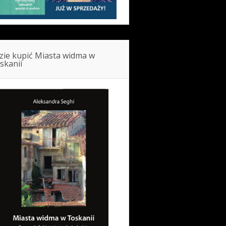
zie kupić Miasta widma w
skanii