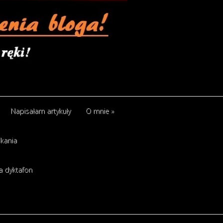
Napisałam artykuły
O mnie
»
kania
a dyktafon