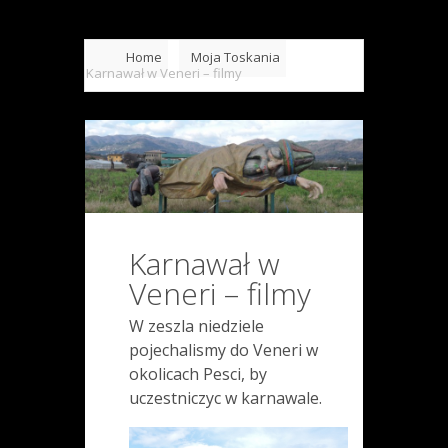
Home
Moja Toskania
Karnawał w Veneri – filmy
Karnawał w
Veneri – filmy
W zeszla niedziele
pojechalismy do Veneri w
okolicach Pesci, by
uczestniczyc w karnawale.