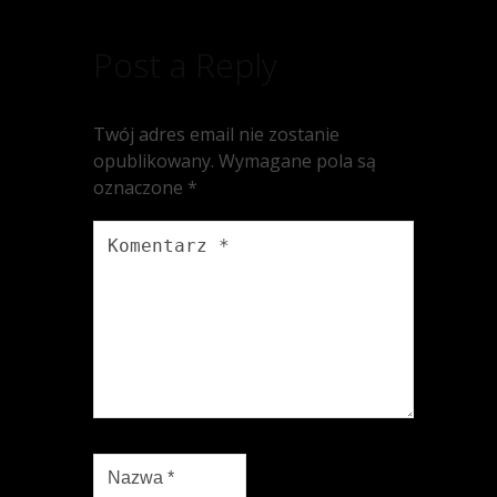
Post a Reply
Twój adres email nie zostanie
opublikowany.
Wymagane pola są
oznaczone
*