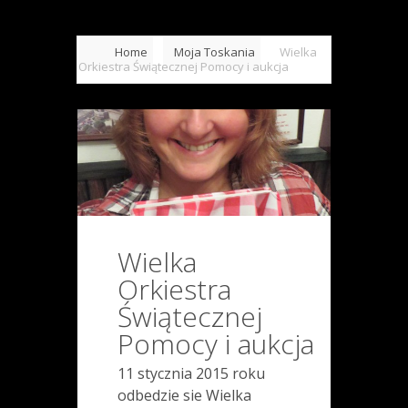
Home
Moja Toskania
Wielka
Orkiestra Świątecznej Pomocy i aukcja
Wielka
Orkiestra
Świątecznej
Pomocy i aukcja
11 stycznia 2015 roku
odbedzie sie Wielka