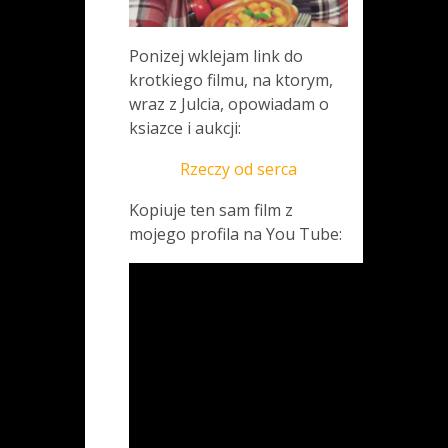
Ponizej wklejam link do
krotkiego filmu, na ktorym,
wraz z Julcia, opowiadam o
ksiazce i aukcji:
Rzeczy od serca
Kopiuje ten sam film z
mojego profila na You Tube: