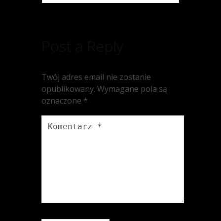
Post a Reply
Twój adres email nie zostanie
opublikowany.
Wymagane pola są
oznaczone
*