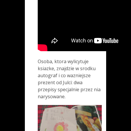
Osoba, ktora wylicytuje
ksiazke, znajdzie w srodku
autograf i co wazniejsze
prezent od Julci: dwa
przepisy specjalnie przez nia
narysowane.