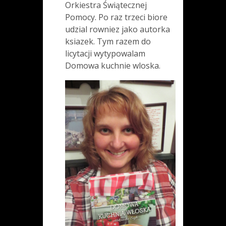
Orkiestra
Świątecznej
Pomocy
. Po raz trzeci biore
udzial rowniez jako autorka
ksiazek. Tym razem do
licytacji wytypowalam
Domowa kuchnie wloska.