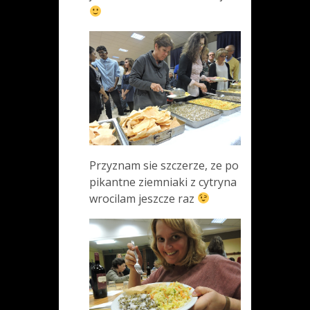
Przyznam sie szczerze, ze po
pikantne ziemniaki z cytryna
wrocilam jeszcze raz