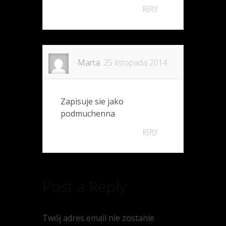
REPLY
Marta
25 listopada 2014
Zapisuje sie jako
podmuchenna
REPLY
Post a Reply
Twój adres email nie zostanie