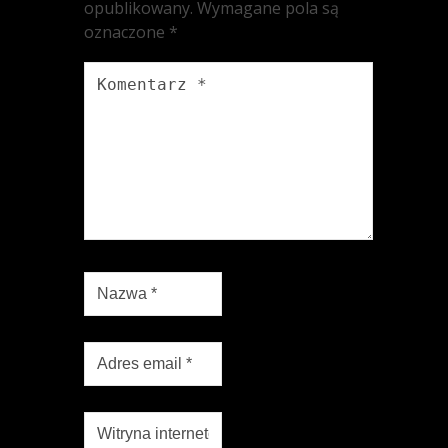
opublikowany.
Wymagane pola są
oznaczone
*