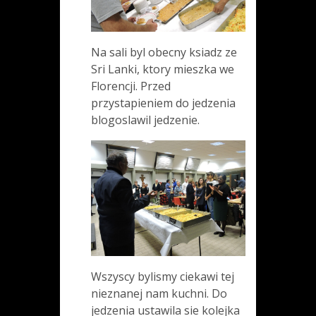
Na sali byl obecny ksiadz ze
Sri Lanki, ktory mieszka we
Florencji. Przed
przystapieniem do jedzenia
blogoslawil jedzenie.
Wszyscy bylismy ciekawi tej
nieznanej nam kuchni. Do
jedzenia ustawila sie kolejka