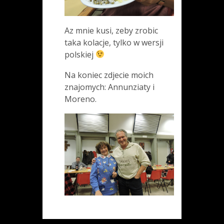
Az mnie kusi, zeby zrobic
taka kolacje, tylko w wersji
polskiej
Na koniec zdjecie moich
znajomych: Annunziaty i
Moreno.