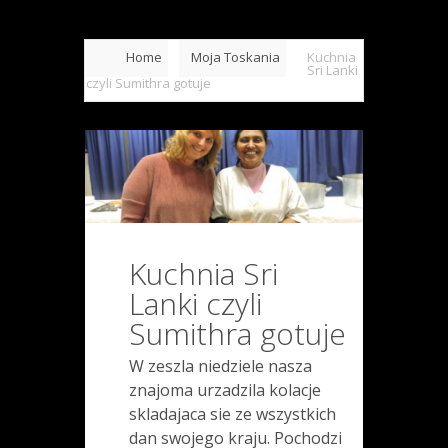
Home
Moja Toskania
Kuchnia
Sri Lanki
czyli Sumithra gotuje
Kuchnia Sri
Lanki czyli
Sumithra gotuje
W zeszla niedziele nasza
znajoma urzadzila kolacje
skladajaca sie ze wszystkich
dan swojego kraju. Pochodzi