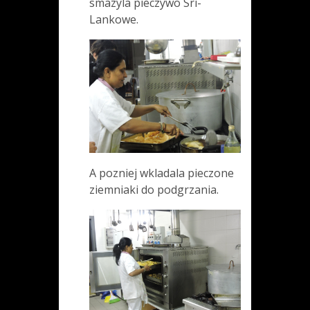
smazyla pieczywo Sri-
Lankowe.
A pozniej wkladala pieczone
ziemniaki do podgrzania.