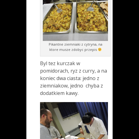
Pikantne ziemniaki z cytryna, na
ktore musze zdobyc przepis
Byl tez kurczak w
pomidorach, ryz z curry, a na
koniec dwa ciasta: jedno z
ziemniakow, jedno chyba z
dodatkiem kawy.