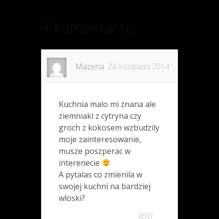
4 komentarze
Mazena
24 listopada 2014
Kuchnia malo mi znana ale
ziemniaki z cytryna czy
groch z kokosem wzbudzily
moje zainteresowanie,
musze poszperac w
interenecie
A pytalas co zmienila w
swojej kuchni na bardziej
wloski?
REPLY