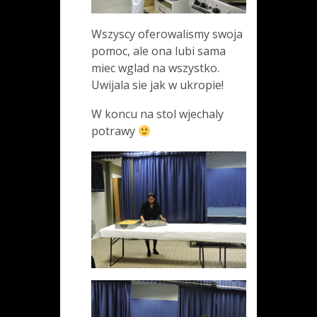
Wszyscy oferowalismy swoja
pomoc, ale ona lubi sama
miec wglad na wszystko.
Uwijala sie jak w ukropie!
W koncu na stol wjechaly
potrawy