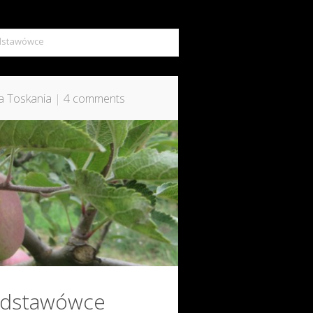
odstawówce
a Toskania
|
4 comments
podstawówce