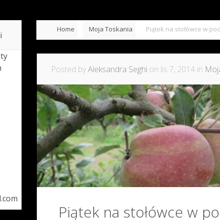
Home
Moja Toskania
Piątek na stołówce w p
i
ty
h
Posted by
Aleksandra Seghi
on lis 7, 2014 in
Moj
l.com
Piątek na stołówce w 