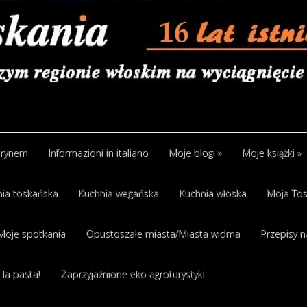
arynem
Informazioni in italiano
Moje blogi
»
Moje książki
»
ia toskańska
Kuchnia wegańska
Kuchnia włoska
Moja Tos
Moje spotkania
Opustoszałe miasta/Miasta widma
Przepisy n
 la pasta!
Zaprzyjaźnione eko agroturystyki