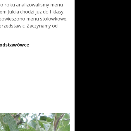
k co roku analizowalismy menu
 Julcia chodzi juz do I klasy.
y powieszono menu stolowkowe.
 przedstawic. Zaczynamy od
 podstawówce