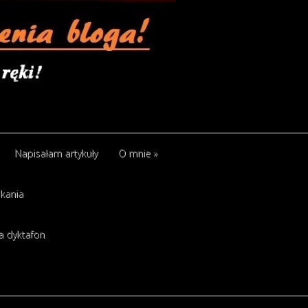
Napisałam artykuły
O mnie
»
kania
a dyktafon