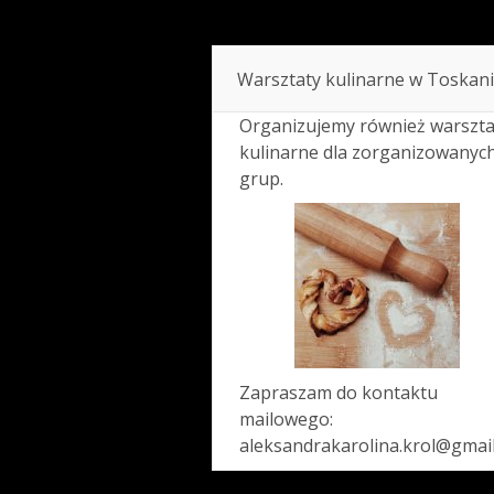
Warsztaty kulinarne w Toskani
Organizujemy również warszta
kulinarne dla zorganizowanyc
grup.
Zapraszam do kontaktu
mailowego:
aleksandrakarolina.krol@gmai