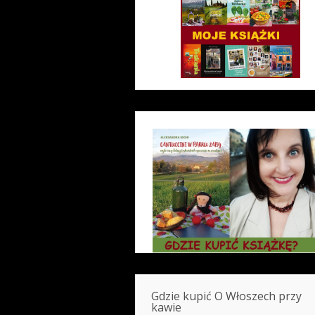
Gdzie kupić O Włoszech przy
kawie