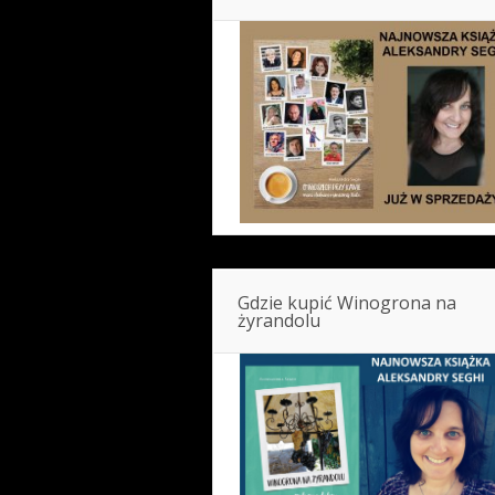
Gdzie kupić Winogrona na
żyrandolu