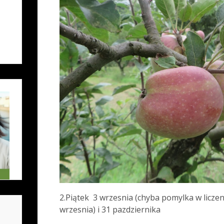
2.Piątek 3 wrzesnia (chyba pomylka w licze
wrzesnia) i 31 pazdziernika