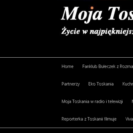
Home
Fanklub Bułeczek z Rozm
Partnerzy
Eko Toskania
Kuchn
Moja Toskania w radio i telewizji
Reporterka z Toskanii filmuje
Viva