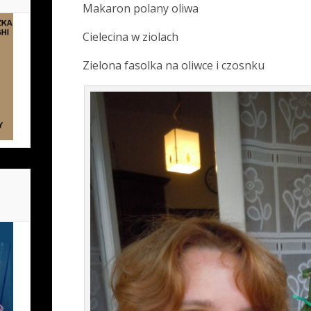
Makaron polany oliwa
Cielecina w ziolach
Zielona fasolka na oliwce i czosnku