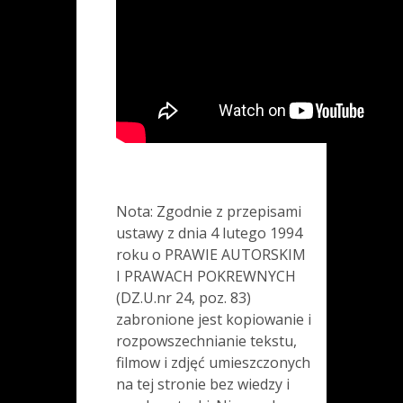
Nota: Zgodnie z przepisami
ustawy z dnia 4 lutego 1994
roku o PRAWIE AUTORSKIM
I PRAWACH POKREWNYCH
(DZ.U.nr 24, poz. 83)
zabronione jest kopiowanie i
rozpowszechnianie tekstu,
filmow i zdjęć umieszczonych
na tej stronie bez wiedzy i