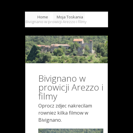
Home
Moja Toskania
Bivignano w prowicji Arezzo i filmy
Bivignano w
prowicji Arezzo i
filmy
Oprocz zdjec nakrecilam
rowniez kilka filmow w
Bivignano.