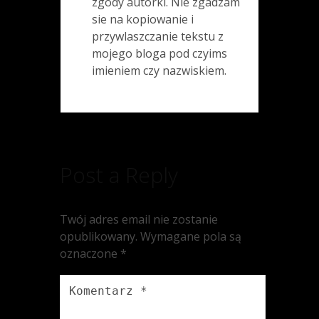
zgody autorki. Nie zgadzam
sie na kopiowanie i
przywlaszczanie tekstu z
mojego bloga pod czyims
imieniem czy nazwiskiem.
Post a Reply
Twój adres email nie zostanie
opublikowany.
Wymagane pola są
oznaczone
*