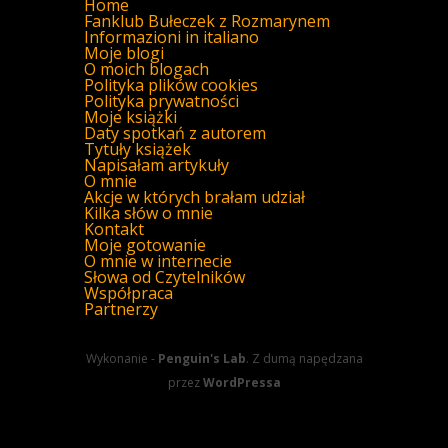
Home
Fanklub Bułeczek z Rozmarynem
Informazioni in italiano
Moje blogi
O moich blogach
Polityka plików cookies
Polityka prywatności
Moje książki
Daty spotkań z autorem
Tytuły książek
Napisałam artykuły
O mnie
Akcje w których brałam udział
Kilka słów o mnie
Kontakt
Moje gotowanie
O mnie w internecie
Słowa od Czytelników
Współpraca
Partnerzy
Wykonanie -
Penguin's Lab
. Z dumą napędzana
przez
WordPressa