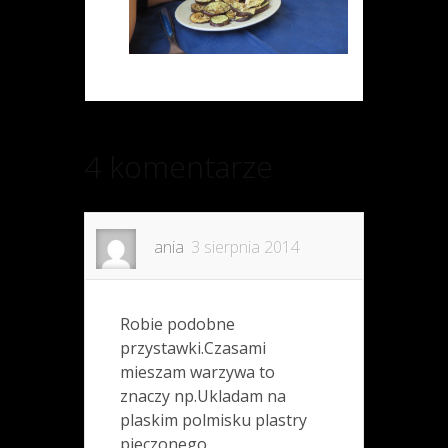
4 komentarze
ania
3 sierpnia 2014
Robie podobne
przystawki.Czasami
mieszam warzywa to
znaczy np.Ukladam na
plaskim polmisku plastry
pieczonego