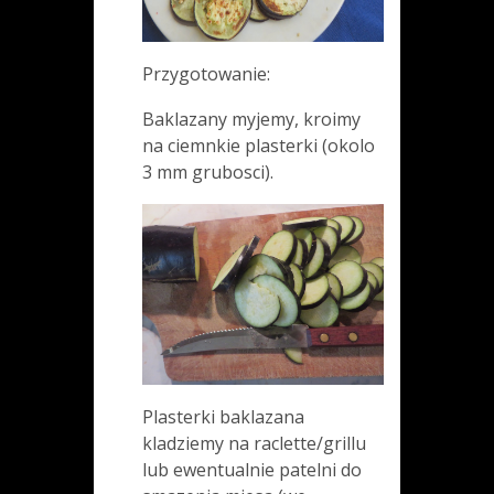
Przygotowanie:
Baklazany myjemy, kroimy
na ciemnkie plasterki (okolo
3 mm grubosci).
Plasterki baklazana
kladziemy na raclette/grillu
lub ewentualnie patelni do