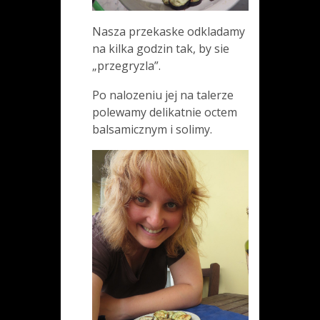
Nasza przekaske odkladamy
na kilka godzin tak, by sie
„przegryzla”.
Po nalozeniu jej na talerze
polewamy delikatnie octem
balsamicznym i solimy.