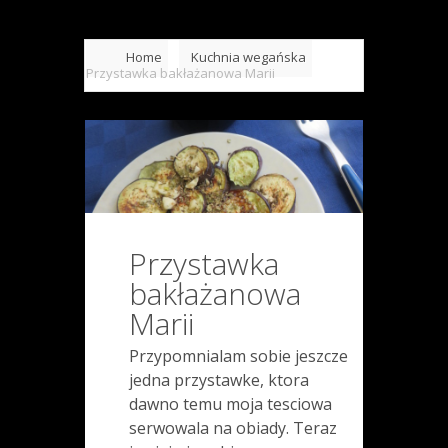
Home
Kuchnia wegańska
Przystawka bakłażanowa Marii
Przystawka
bakłażanowa
Marii
Przypomnialam sobie jeszcze
jedna przystawke, ktora
dawno temu moja tesciowa
serwowala na obiady. Teraz