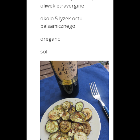
oliwek etravergine
okolo 5 lyzek octu
balsamicznego
oregano
sol