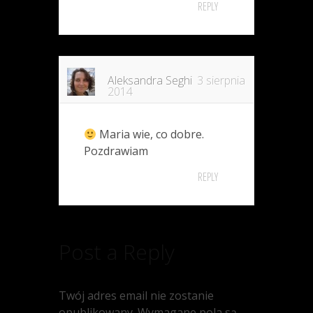
REPLY
Aleksandra Seghi
3 sierpnia
2014
Maria wie, co dobre.
Pozdrawiam
REPLY
Post a Reply
Twój adres email nie zostanie
opublikowany.
Wymagane pola są