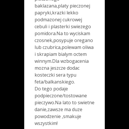
baklazana,platy pieczonej
papryki,krazki lekko
podmazonej cukrowej
cebuli i plasterki swiezego
pomidora.Na to wyciskam
czosnek,posypuje oregano
lub czubrica,polewam oliwa
i skrapiam bialym octem
winnym.Dla wzbogacenia
mozna jeszcze dodac
kosteczki sera typu
feta/balkanskiego.
Do tego podaje
podpieczone/tostowane
pieczywo.Na lato to swietne
danie,zawsze ma duze
powodzenie ,smakuje
wszystkim!