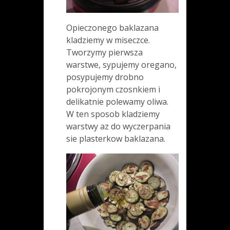
Opieczonego baklazana
kladziemy w miseczce.
Tworzymy pierwsza
warstwe, sypujemy oregano,
posypujemy drobno
pokrojonym czosnkiem i
delikatnie polewamy oliwa.
W ten sposob kladziemy
warstwy az do wyczerpania
sie plasterkow baklazana.