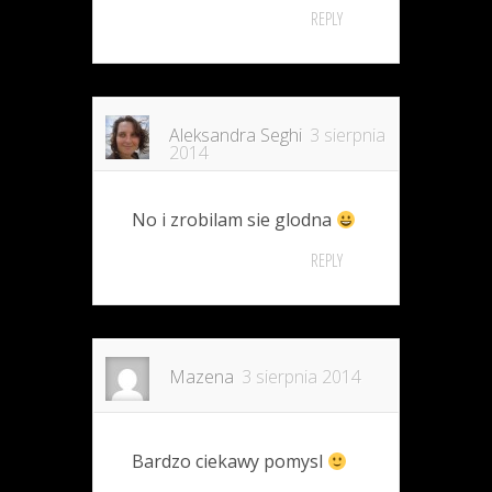
REPLY
Aleksandra Seghi
3 sierpnia
2014
No i zrobilam sie glodna
REPLY
Mazena
3 sierpnia 2014
Bardzo ciekawy pomysl