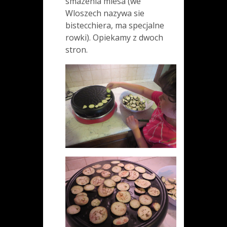
smazenia miesa (we
Wloszech nazywa sie
bistecchiera, ma specjalne
rowki). Opiekamy z dwoch
stron.