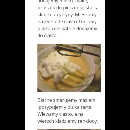
dodajemy mleko, make,
proszek do pieczenia, starta
skorke z cytryny. Mieszamy
na jednolite ciasto. Ubijamy
bialka i delikatnie dodajemy
do ciasta.
Blache smarujemy maslem
iposypujem y bulka tarta.
Wlewamy ciasto, a na
wierzch kladziemy renklody.