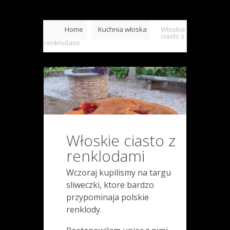
Home
Kuchnia włoska
Włoskie
ciasto z
renklodami
Włoskie ciasto z
renklodami
Wczoraj kupilismy na targu
sliweczki, ktore bardzo
przypominaja polskie
renklody.