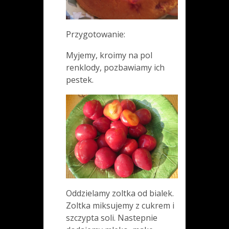
Przygotowanie:
Myjemy, kroimy na pol
renklody, pozbawiamy ich
pestek.
Oddzielamy zoltka od bialek.
Zoltka miksujemy z cukrem i
szczypta soli. Nastepnie