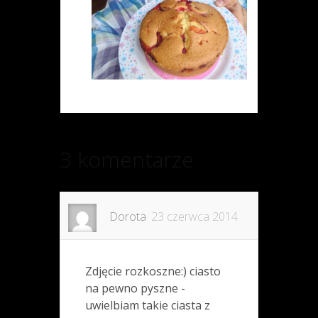
3 komentarze
Dorota
23 czerwca 2014
Zdjęcie rozkoszne:) ciasto
na pewno pyszne -
uwielbiam takie ciasta z