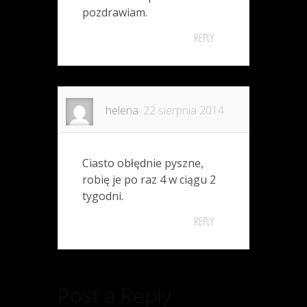
pozdrawiam.
REPLY
helena
22 sierpnia 2014
Ciasto obłędnie pyszne,
robię je po raz 4 w ciągu 2
tygodni.
REPLY
Post a Reply