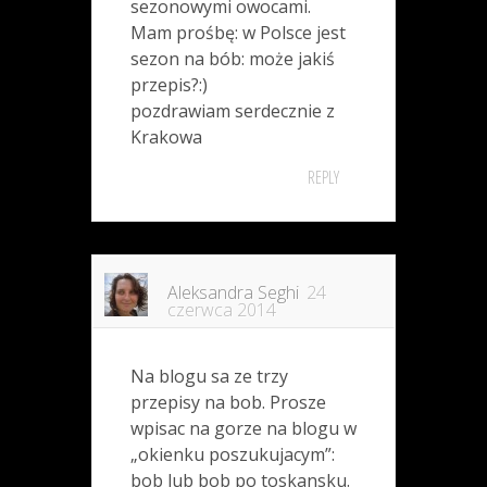
sezonowymi owocami.
Mam prośbę: w Polsce jest
sezon na bób: może jakiś
przepis?:)
pozdrawiam serdecznie z
Krakowa
REPLY
Aleksandra Seghi
24
czerwca 2014
Na blogu sa ze trzy
przepisy na bob. Prosze
wpisac na gorze na blogu w
„okienku poszukujacym”:
bob lub bob po toskansku.