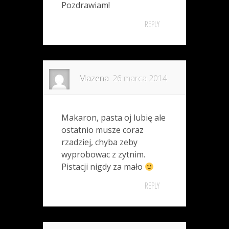
Pozdrawiam!
REPLY
Mazena
26 marca 2014
Makaron, pasta oj lubię ale
ostatnio musze coraz
rzadziej, chyba zeby
wyprobowac z zytnim.
Pistacji nigdy za mało
REPLY