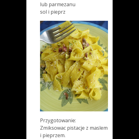
lub parmezanu
sol i pieprz
Przygotowanie:
Zmiksowac pistacje z maslem
i pieprzem.