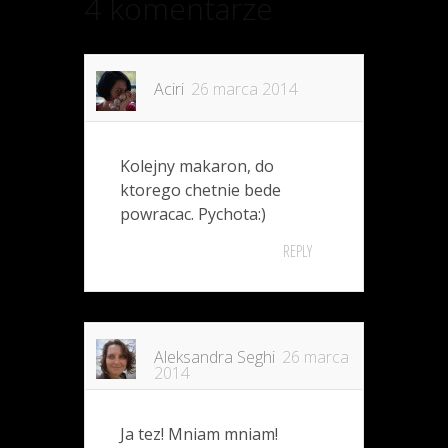
4 komentarze
Aciri
26 marca 2014
Kolejny makaron, do
ktorego chetnie bede
powracac. Pychota:)
REPLY
Aleksandra Seghi
26 marca
2014
Ja tez! Mniam mniam!