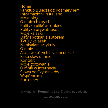
Home
Fanklub Bułeczek z Rozmarynem
Informazioni in italiano
Moje blogi
O moich blogach
Polityka plików cookies
Polityka prywatności
Moje książki
Daty spotkań z autorem
Tytuły książek
Napisałam artykuły
O mnie
Akcje w których brałam udział
Kilka słów o mnie
Kontakt
Moje gotowanie
O mnie w internecie
Słowa od Czytelników
Współpraca
Partnerzy
Wykonanie -
Penguin's Lab
. Z dumą napędzana
przez
WordPressa