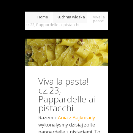
Home
Kuchnia włoska
Viva la
pasta!
cz.23, Pappardelle ai pistacchi
Viva la pasta!
cz.23,
Pappardelle ai
pistacchi
Razem z
Ania z Bajkorady
wykonalysmy dzisiaj zolte
pappardelle z pistacjami. To