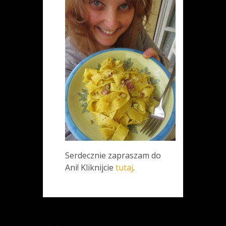
Serdecznie zapraszam do
Ani! Kliknijcie
tutaj
.