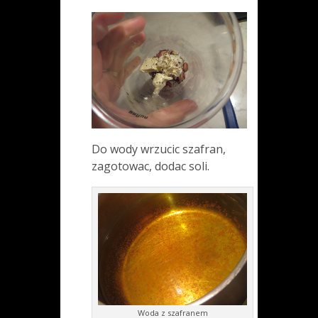
Do wody wrzucic szafran,
zagotowac, dodac soli.
Woda z szafranem