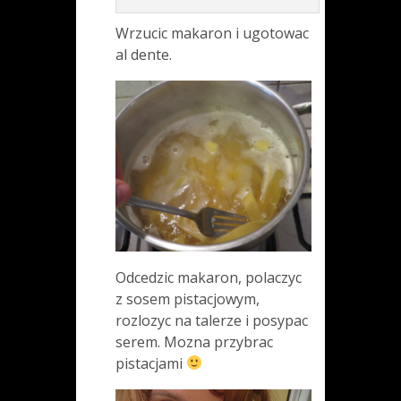
Wrzucic makaron i ugotowac
al dente.
Odcedzic makaron, polaczyc
z sosem pistacjowym,
rozlozyc na talerze i posypac
serem. Mozna przybrac
pistacjami