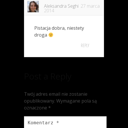
Aleksandra Seghi
27 marca
2014
Pistacja dobra, niestety
droga
REPLY
Post a Reply
Twój adres email nie zostanie
opublikowany.
Wymagane pola są
oznaczone
*