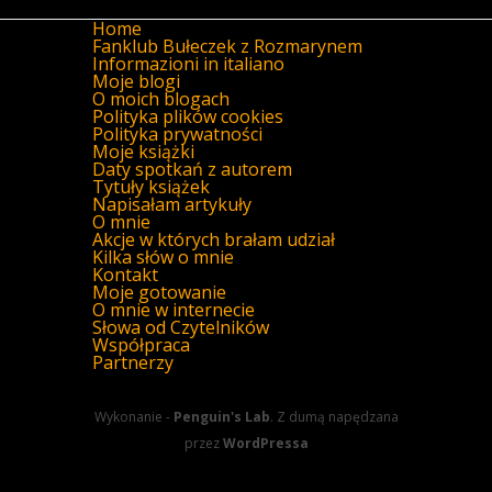
Home
Fanklub Bułeczek z Rozmarynem
Informazioni in italiano
Moje blogi
O moich blogach
Polityka plików cookies
Polityka prywatności
Moje książki
Daty spotkań z autorem
Tytuły książek
Napisałam artykuły
O mnie
Akcje w których brałam udział
Kilka słów o mnie
Kontakt
Moje gotowanie
O mnie w internecie
Słowa od Czytelników
Współpraca
Partnerzy
Wykonanie -
Penguin's Lab
. Z dumą napędzana
przez
WordPressa