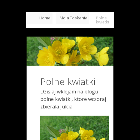
Home
Moja Toskania
Polne
kwiatki
Polne kwiatki
Dzisiaj wklejam na blogu
polne kwiatki, ktore wczoraj
zbierala Julcia.