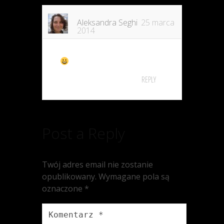
Aleksandra Seghi
25 marca
2014
REPLY
Post a Reply
Twój adres email nie zostanie
opublikowany.
Wymagane pola są
oznaczone
*