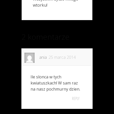
wtorku!
2 komentarze
ania
25 marca 2014
Ile slonca w tych
kwiatuszkach! W sam raz
na nasz pochmurny dzien.
REPLY