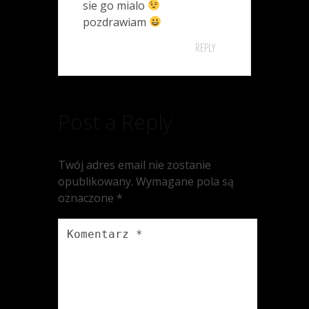
sie go mialo
pozdrawiam
REPLY
Post a Reply
Twój adres email nie zostanie
opublikowany.
Wymagane pola są
oznaczone
*