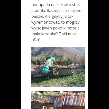
podupada na zdrowiu stara
stodola. Raczej nic z niej nie
bedzie. Ale gdyby ja tak
wyremontowac, to moglby
wyjsc jeden pokoik moze z
mala lazienka? Taki mini
b&b?