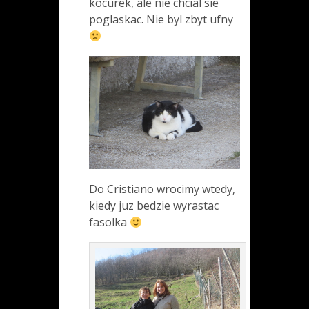
kocurek, ale nie chcial sie
poglaskac. Nie byl zbyt ufny
Do Cristiano wrocimy wtedy,
kiedy juz bedzie wyrastac
fasolka