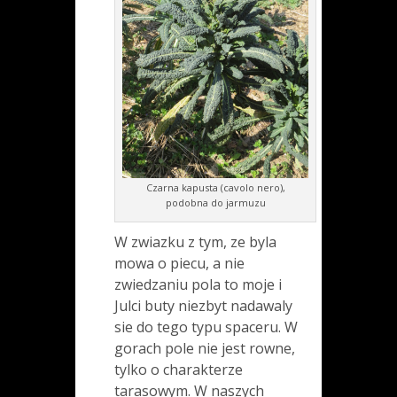
Czarna kapusta (cavolo nero),
podobna do jarmuzu
W zwiazku z tym, ze byla
mowa o piecu, a nie
zwiedzaniu pola to moje i
Julci buty niezbyt nadawaly
sie do tego typu spaceru. W
gorach pole nie jest rowne,
tylko o charakterze
tarasowym. W naszych