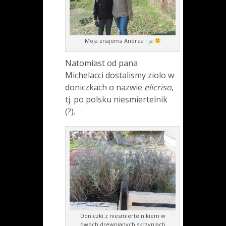
Moja znajoma Andrea i ja
Natomiast od pana
Michelacci dostalismy ziolo w
doniczkach o nazwie
elicriso
,
tj. po polsku niesmiertelnik
(?).
Doniczki z niesmiertelnikiem w
dwoch drewnianych skrzyniach