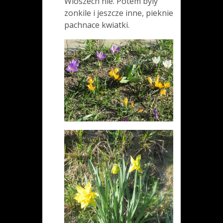
Wloszech nie. Potem byly
zonkile i jeszcze inne, pieknie
pachnace kwiatki.