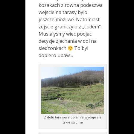
kozakach z rowna podeszwa
wejscie na tarasy bylo
jeszcze mozliwe. Natomiast
zejscie graniczylo z „cudem”.
Musialysmy wiec podjac
decyzje zjechania w dol na
siedzonkach
To byl
dopiero ubaw…
Z dolu tarasowe pole nie wydaje sie
takie strome