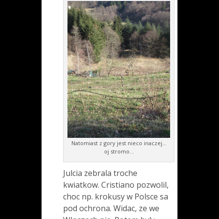
Natomiast z gory jest nieco inaczej…
oj stromo…
Julcia zebrala troche
kwiatkow. Cristiano pozwolil,
choc np. krokusy w Polsce sa
pod ochrona. Widac, ze we