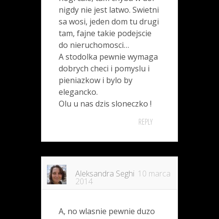
nigdy nie jest latwo. Swietni
sa wosi, jeden dom tu drugi
tam, fajne takie podejscie
do nieruchomosci…
A stodolka pewnie wymaga
dobrych checi i pomyslu i
pieniazkow i bylo by
elegancko.
Olu u nas dzis sloneczko !
REPLY
Aleksandra Seghi
10 marca
2014
A, no wlasnie pewnie duzo