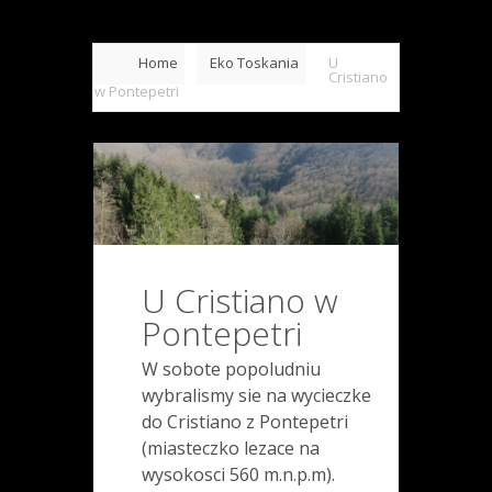
Home
Eko Toskania
U
Cristiano
w Pontepetri
U Cristiano w
Pontepetri
W sobote popoludniu
wybralismy sie na wycieczke
do Cristiano z Pontepetri
(miasteczko lezace na
wysokosci 560 m.n.p.m).