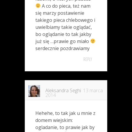
A co do pieca, też nam
się marzy postawienie
takiego pieca chlebowego i
uwielbiamy takie oglądać,
bo oglądanie to tak jakby
już się …prawie go miało
serdecznie pozdrawiamy
REPLY
Aleksandra Seghi
13 marca
2014
Hehehe, to tak jak u mnie z
domem wiejskim:
ogladanie, to prawie jak by