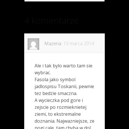
4 komentarze
Mazena
10 marca 2014
Ale i tak bylo warto tam sie
wybrac.
Fasola jako symbol
jadlospisu Toskanii, pewnie
tez bedzie smaczna.
A wycieczka pod gore i
zejscie po rozmieknietej
ziemi, to ekstremalne
doznania. Najwazniejsze, ze
nogi cale, tam chyba w dol