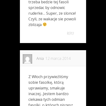
trzeba bedzie tej fasoli
sprzedac by odnowic
ruderke… Super, ze slonce!
Czyli, ze wakacje sie powoli
zblizaja
REPLY
Ania
12 marca 2014
Z Włoch przywieźliśmy
sobie fasolkę, którą
uprawiamy, smakuje
inaczej…Jestem bardzo
ciekawa tych odmian
fasolki, o których piszesz