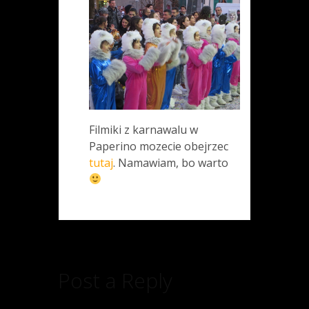
Filmiki z karnawalu w
Paperino mozecie obejrzec
tutaj
. Namawiam, bo warto
Post a Reply