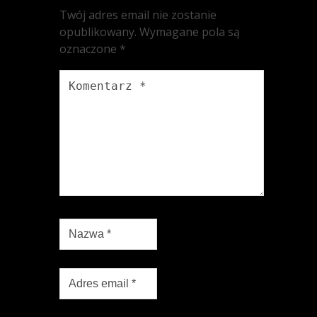
Twój adres email nie zostanie
opublikowany.
Wymagane pola są
oznaczone
*