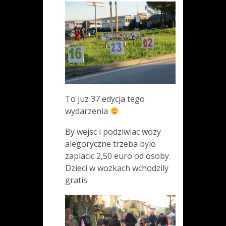
To juz 37 edycja tego
wydarzenia
By wejsc i podziwiac wozy
alegoryczne trzeba bylo
zaplacic 2,50 euro od osoby.
Dzieci w wozkach wchodzily
gratis.