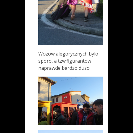
Wozow alegorycznych bylo
sporo, a tzw.figurantow
naprawde bardzo duzo.