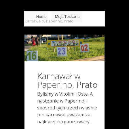
Home
Moja Toskania
Karnawał w Paperino, Prato
Karnawał w
Paperino, Prato
Bylismy w Vitolini i Oste. A
nastepnie w Paperino. I
sposrod tych trzech wlasnie
ten karnawal uwazam za
najlepiej zorganizowany.