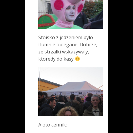
Stoisko z jedzeniem bylo
tlumnie oblegane. Dobrze,
ze strzalki wskazywaly,
ktoredy do kasy
A oto cennik: