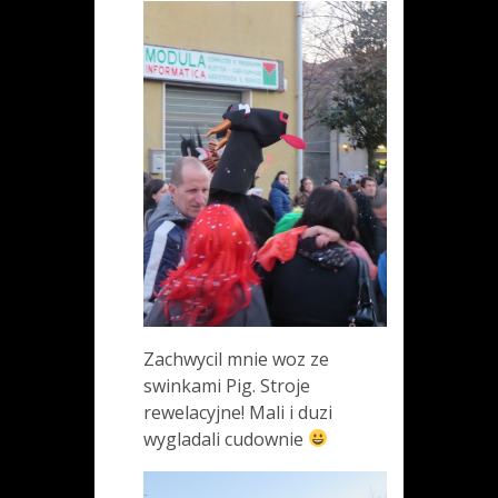
Zachwycil mnie woz ze
swinkami Pig. Stroje
rewelacyjne! Mali i duzi
wygladali cudownie