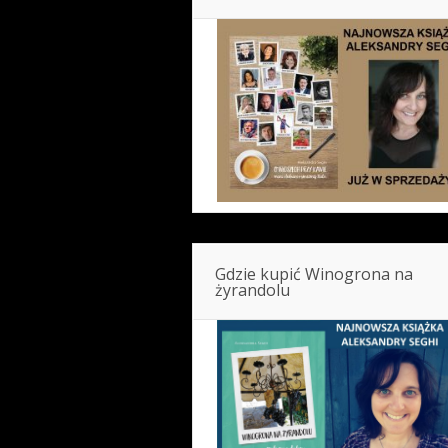
Gdzie kupić Winogrona na
żyrandolu