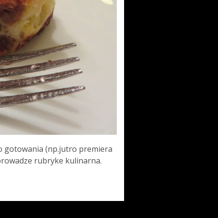
 gotowania (np.jutro premiera
prowadze rubryke kulinarna.