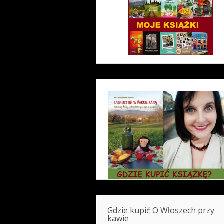
Gdzie kupić O Włoszech przy
kawie