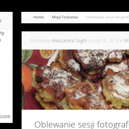
Home
Moja Toskania
Oblewanie sesji fotograf
i
ty
h
Posted by
Aleksandra Seghi
on sty 10, 2014 in
M
l.com
Oblewanie sesji fotograf