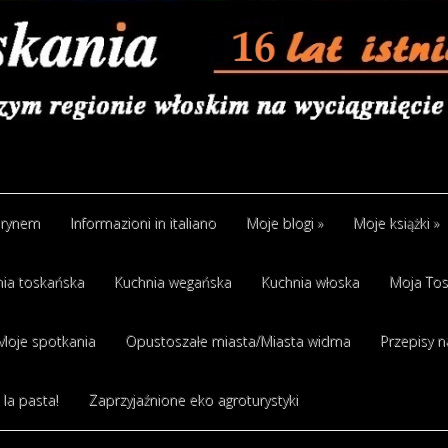
arynem
Informazioni in italiano
Moje blogi
»
Moje książki
»
ia toskańska
Kuchnia wegańska
Kuchnia włoska
Moja Tos
Moje spotkania
Opustoszałe miasta/Miasta widma
Przepisy n
 la pasta!
Zaprzyjaźnione eko agroturystyki