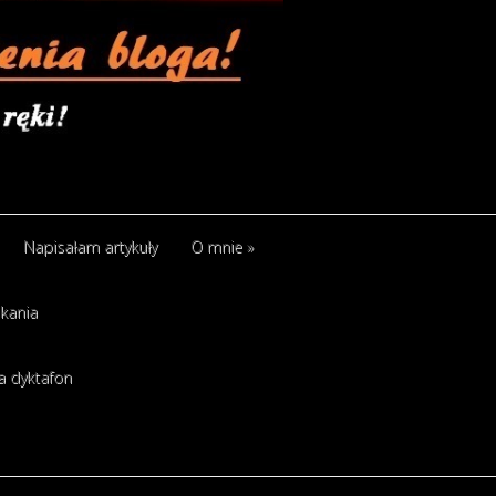
Napisałam artykuły
O mnie
»
kania
a dyktafon