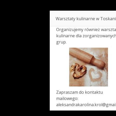
Warsztaty kulinarne w Toskani
Organizujemy również warszta
kulinarne dla zorganizowanyc
grup.
Zapraszam do kontaktu
mailowego:
aleksandrakarolina.krol@gmai