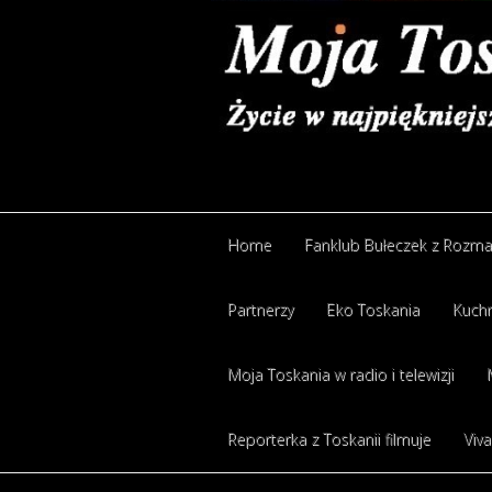
Home
Fanklub Bułeczek z Rozm
Partnerzy
Eko Toskania
Kuchn
Moja Toskania w radio i telewizji
Reporterka z Toskanii filmuje
Viva