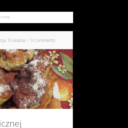
icznej
oja Toskania
|
0 comments
icznej