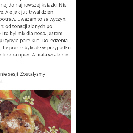
znej do najnowszej ksiazki. Nie
 Ale jak juz trwal dzien
6 potraw. Uwazam to za wyczyn.
: od tonacji slonych po
i to byl mix dla nosa. Jestem
rzybylo pare kilo. Do jedzenia
, by porcje byly ale w przypadku
 trzeba upiec. A mala wcale nie
ie sesji. Zostalysmy
i.