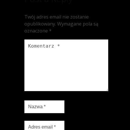
Twój adres email nie zostanie
opublikowany.
Wymagane pola są
oznaczone
*