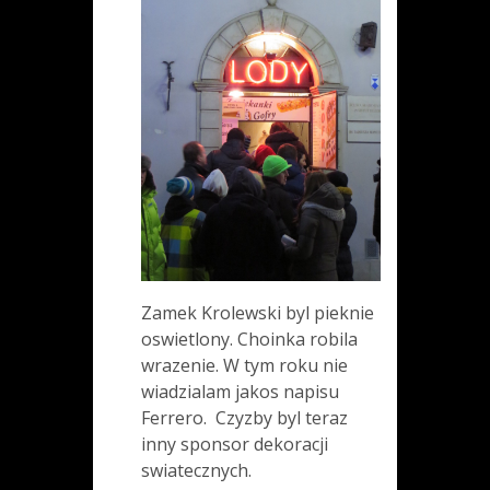
Zamek Krolewski byl pieknie
oswietlony. Choinka robila
wrazenie. W tym roku nie
wiadzialam jakos napisu
Ferrero. Czyzby byl teraz
inny sponsor dekoracji
swiatecznych.