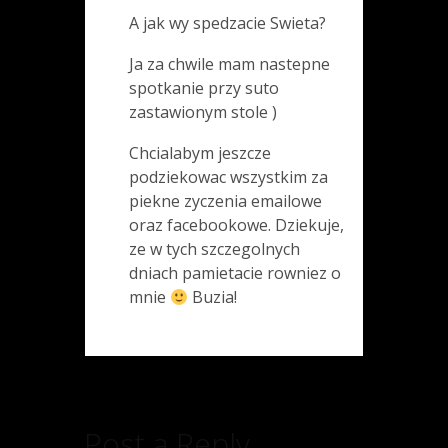
A jak wy spedzacie Swieta?
Ja za chwile mam nastepne
spotkanie przy suto
zastawionym stole )
Chcialabym jeszcze
podziekowac wszystkim za
piekne zyczenia emailowe
oraz facebookowe. Dziekuje,
ze w tych szczegolnych
dniach pamietacie rowniez o
mnie
Buzia!
Post a Reply