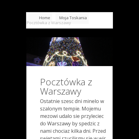
Home
Moja Toskania
Pocztówka z Warszawy
Pocztówka z
Warszawy
Ostatnie szesc dni minelo w
szalonym tempie. Mojemu
mezowi udalo sie przyleciec
do Warszawy by spedzic z
nami chociaz kilka dni. Przed
swietami rzucilismy sie w wir