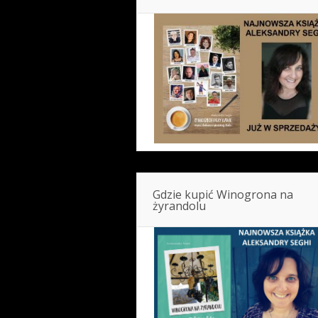
Gdzie kupić Winogrona na
żyrandolu