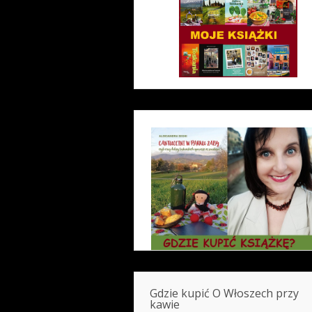
Gdzie kupić O Włoszech przy
kawie