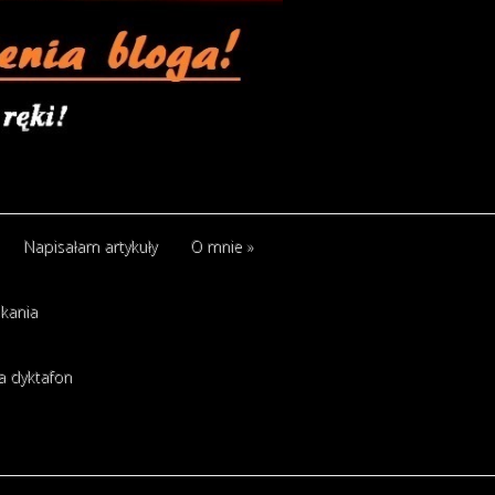
Napisałam artykuły
O mnie
»
kania
a dyktafon