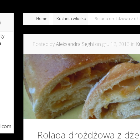
Home
Kuchnia włoska
Rolada drożdżowa z d
i
ty
h
Posted by
Aleksandra Seghi
on gru 12, 2013 in
K
l.com
Rolada drożdżowa z d