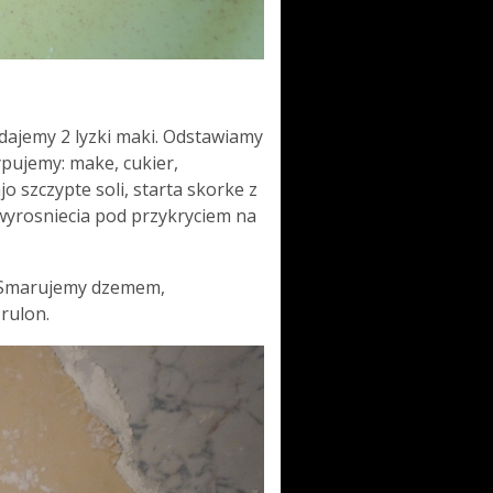
ajemy 2 lyzki maki. Odstawiamy
pujemy: make, cukier,
o szczypte soli, starta skorke z
wyrosniecia pod przykryciem na
. Smarujemy dzemem,
rulon.