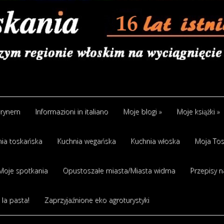
arynem
Informazioni in italiano
Moje blogi
»
Moje książki
»
ia toskańska
Kuchnia wegańska
Kuchnia włoska
Moja Tos
Moje spotkania
Opustoszałe miasta/Miasta widma
Przepisy n
 la pasta!
Zaprzyjaźnione eko agroturystyki