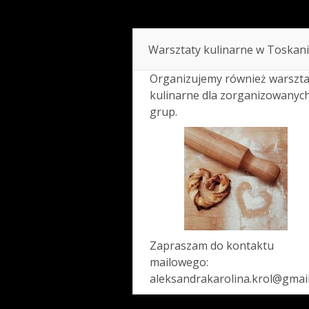
Warsztaty kulinarne w Toskani
Organizujemy również warszta
kulinarne dla zorganizowanyc
grup.
Zapraszam do kontaktu
mailowego:
aleksandrakarolina.krol@gmai