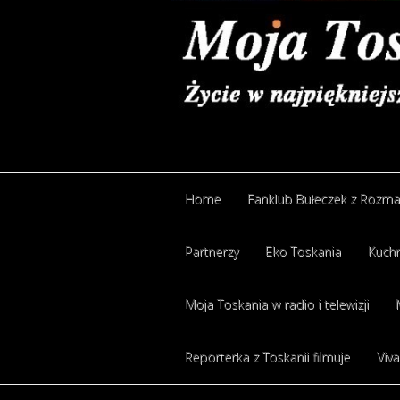
Home
Fanklub Bułeczek z Rozm
Partnerzy
Eko Toskania
Kuchn
Moja Toskania w radio i telewizji
Reporterka z Toskanii filmuje
Viva