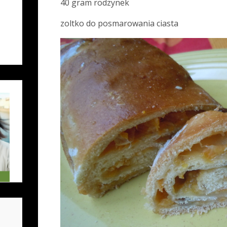
40 gram rodzynek
zoltko do posmarowania ciasta