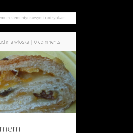
żemem klementynkowym i rodzynkami
uchnia włoska
|
0 comments
żemem