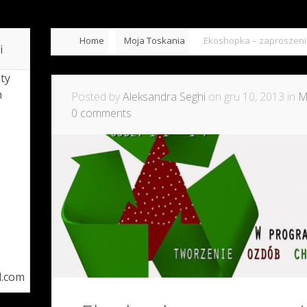
Home
Moja Toskania
Ekoshopka – zaproszen
i
ty
h
Posted by
Aleksandra Seghi
on gru 10, 2013 in
M
0 comments
l.com