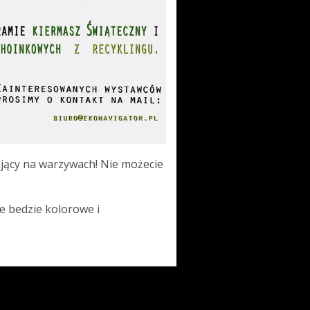
jący na warzywach! Nie możecie
e bedzie kolorowe i