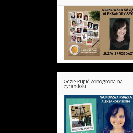
Gdzie kupić Winogrona na
żyrandolu