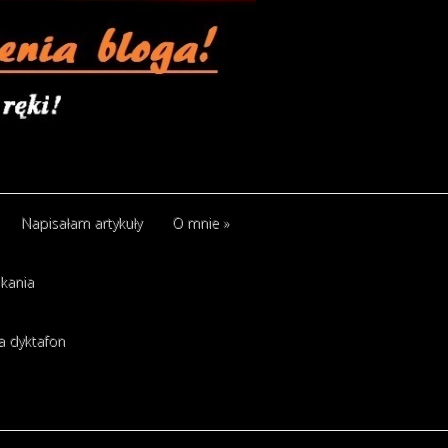
Napisałam artykuły
O mnie
»
kania
a dyktafon