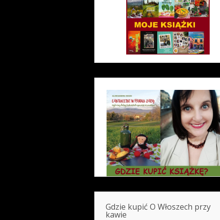
Gdzie kupić O Włoszech przy
kawie