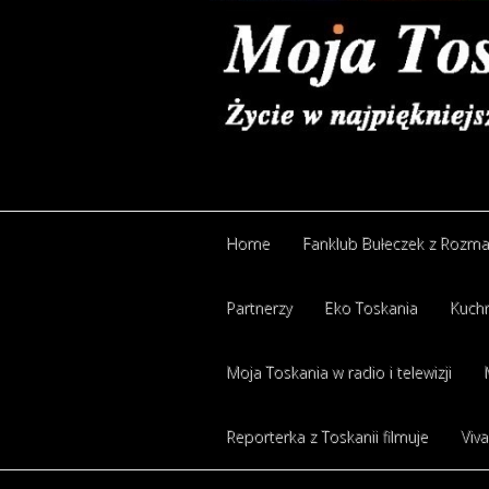
Home
Fanklub Bułeczek z Rozm
Partnerzy
Eko Toskania
Kuchn
Moja Toskania w radio i telewizji
Reporterka z Toskanii filmuje
Viva