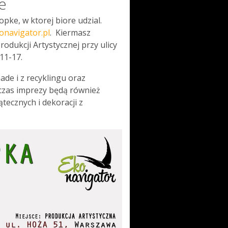
e
pke, w ktorej biore udzial.
onavigator.pl
. Kiermasz
odukcji Artystycznej przy ulicy
11-17.
e i z recyklingu oraz
czas imprezy będą również
tecznych i dekoracji z