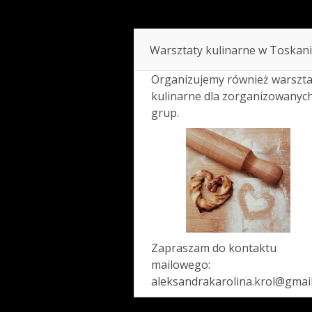
Warsztaty kulinarne w Toskani
Organizujemy również warszta
kulinarne dla zorganizowanyc
grup.
Zapraszam do kontaktu
mailowego:
aleksandrakarolina.krol@gmai