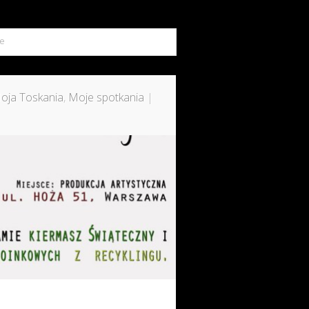
ie
oja Toskania
,
Moje spotkania
|