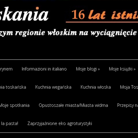
arynem
Informazioni in italiano
Moje blogi
»
Moje książki
»
ia toskańska
Kuchnia wegańska
Kuchnia włoska
Moja Tos
Moje spotkania
Opustoszałe miasta/Miasta widma
Przepisy n
 la pasta!
Zaprzyjaźnione eko agroturystyki