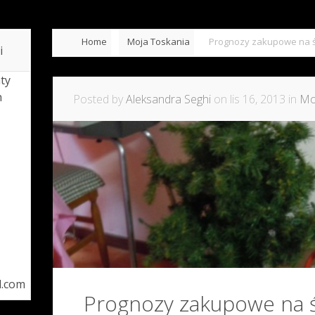
Home
Moja Toskania
Prognozy zakupowe na ś
i
ty
h
Posted by
Aleksandra Seghi
on lis 16, 2013 in
Mo
l.com
Prognozy zakupowe na 