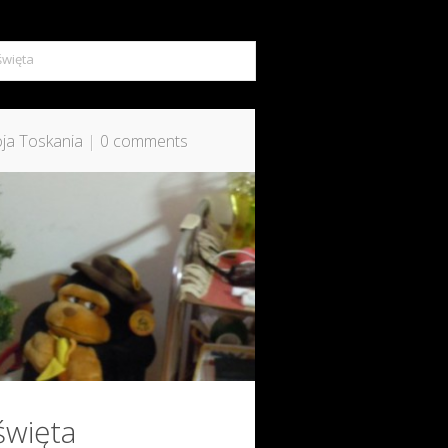
więta
ja Toskania
|
0 comments
święta