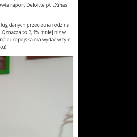
awia raport Deloitte pt. „Xmas
lug danych przecietna rodzina
 Oznacza to 2,4% mniej niz w
ina europejska ma wydac w tym
ku).