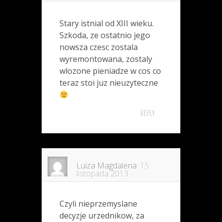
Stary istnial od XIII wieku.
Szkoda, ze ostatnio jego
nowsza czesc zostala
wyremontowana, zostaly
wlozone pieniadze w cos co
teraz stoi juz nieuzyteczne
REPLY
Luiza Magdalena
15
listopada 2013
Czyli nieprzemyslane
decyzje urzednikow, za