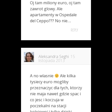
Oj tam miliony euro, oj tam
zawrot glowy. Ale
apartamenty w Ospedale
del Ceppo??? No nie….
REPLY
Aleksandra Seghi
15
listopada 2013
A no wlasnie
Ale kilka
tysiecy euro mogliby
przeznaczyc dla tych, ktorzy
nie maja nawet gdzie spac i
co jesc i koczuja w
poczekalni na stacji
kolejowej i tylko dzieki