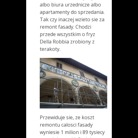
albo biura urzednicze albo
apartamenty do sprzedania.
Tak czy inaczej wzieto sie za
remont fasady. Chodzi
przede wszystkim o fryz
Della Robbia zrobiony z
terakoty.
Przewiduje sie, ze koszt
remontu calosci fasady
wyniesie 1 milion i 89 tysiecy