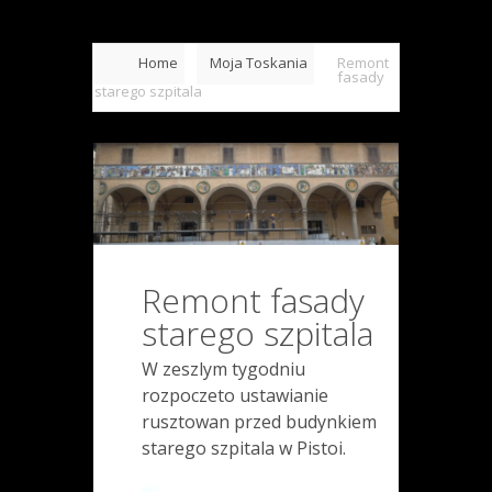
Home
Moja Toskania
Remont
fasady
starego szpitala
Remont fasady
starego szpitala
W zeszlym tygodniu
rozpoczeto ustawianie
rusztowan przed budynkiem
starego szpitala w Pistoi.