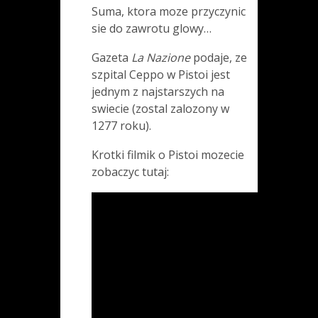
Suma, ktora moze przyczynic
sie do zawrotu glowy…
Gazeta
La Nazione
podaje, ze
szpital Ceppo w Pistoi jest
jednym z najstarszych na
swiecie (zostal zalozony w
1277 roku).
Krotki filmik o Pistoi mozecie
zobaczyc tutaj: