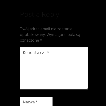
Post a Reply
Twój adres email nie zostanie
opublikowany.
Wymagane pola są
oznaczone
*