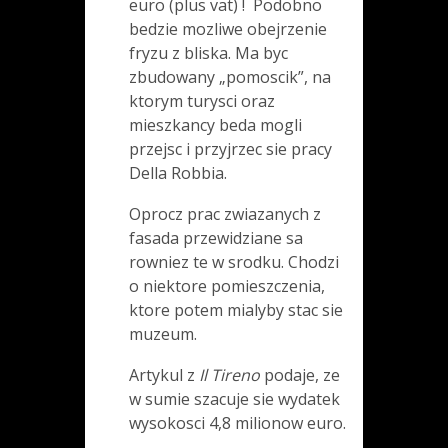
euro (plus vat) ! Podobno
bedzie mozliwe obejrzenie
fryzu z bliska. Ma byc
zbudowany „pomoscik”, na
ktorym turysci oraz
mieszkancy beda mogli
przejsc i przyjrzec sie pracy
Della Robbia.
Oprocz prac zwiazanych z
fasada przewidziane sa
rowniez te w srodku. Chodzi
o niektore pomieszczenia,
ktore potem mialyby stac sie
muzeum.
Artykul z
Il Tireno
podaje, ze
w sumie szacuje sie wydatek
wysokosci 4,8 milionow euro.