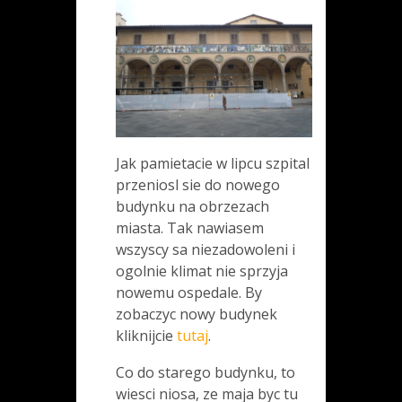
Jak pamietacie w lipcu szpital
przeniosl sie do nowego
budynku na obrzezach
miasta. Tak nawiasem
wszyscy sa niezadowoleni i
ogolnie klimat nie sprzyja
nowemu ospedale. By
zobaczyc nowy budynek
kliknijcie
tutaj
.
Co do starego budynku, to
wiesci niosa, ze maja byc tu