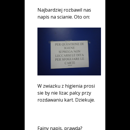
Najbardziej rozbawil nas
napis na scianie. Oto on:
W zwiazku z higienia prosi
sie by nie lizac palcy przy
rozdawaniu kart. Dziekuje.
Fajny napis, prawda?