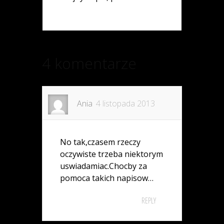
4 komentarze
Ania
4 listopada 2013
No tak,czasem rzeczy
oczywiste trzeba niektorym
uswiadamiac.Chocby za
pomoca takich napisow…
REPLY