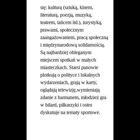
się
: kultur
ą
(sztuk
ą
, kinem,
literatur
ą
, poezj
ą
, muzyk
ą
,
teatrem, tańcem itd.), turystyk
ą
,
prawami, społecznym
zaangażowaniem, prac
ą
społeczn
ą
i międzynarodow
ą
solidarnością.
Są najbardziej obleganym
miejscem spotkań w małych
miasteczkach. Starsi panowie
plotkują o polityce i lokalnych
wydarzeniach, graj
ą
w karty,
oglądają telewizj
ę
,wymieniają
zdanie z barmanem, młodzież gra
w bilard, piłkarzyki i ostro
dyskutuje na tematy sportowe
.