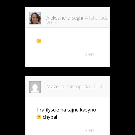
Aleksandra Seghi
4 listopada
2013
REPLY
Mazena
4 listopada 2013
Trafilyscie na tajne kasyno
chyba!
REPLY