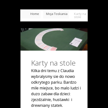
Home
Moja Toskania
Karty na
stole
Karty na stole
Kilka dni temu z Claudia
wybralysmy sie do nowo
odkrytego parku. Bardzo
mile miejsce, bo malo ludzi i
duzo zabaw dla dzieci:
zjezdzalnie, hustawki i
drewniany statek.