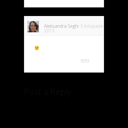
Aleksandra Seghi
5 listopada
2013
REPLY
Post a Reply
Twój adres email nie zostanie
opublikowany.
Wymagane pola są
oznaczone
*