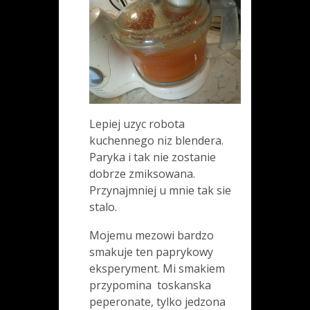
Lepiej uzyc robota
kuchennego niz blendera.
Paryka i tak nie zostanie
dobrze zmiksowana.
Przynajmniej u mnie tak sie
stalo.
Mojemu mezowi bardzo
smakuje ten paprykowy
eksperyment. Mi smakiem
przypomina toskanska
peperonate, tylko jedzona