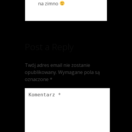
na zimno
Post a Reply
Twój adres email nie zostanie
opublikowany.
Wymagane pola są
oznaczone
*