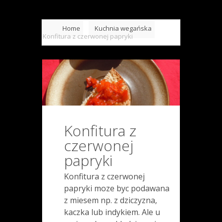
Home
Kuchnia wegańska
Konfitura z czerwonej papryki
Konfitura z
czerwonej
papryki
Konfitura z czerwonej
papryki moze byc podawana
z miesem np. z dziczyzna,
kaczka lub indykiem. Ale u