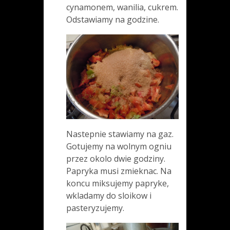
cynamonem, wanilia, cukrem.
Odstawiamy na godzine.
Nastepnie stawiamy na gaz.
Gotujemy na wolnym ogniu
przez okolo dwie godziny.
Papryka musi zmieknac. Na
koncu miksujemy papryke,
wkladamy do sloikow i
pasteryzujemy.