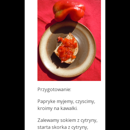
Przygotowanie:
Papryke myjemy, czyscimy,
kroimy na kawalki.
Zalewamy sokiem z cytryny,
starta skorka z cytryny,