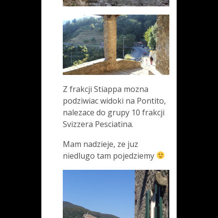
Z frakcji Stiappa mozna
podziwiac widoki na Pontito,
nalezace do grupy 10 frakcji
Svizzera Pesciatina.
Mam nadzieje, ze juz
niedlugo tam pojedziemy