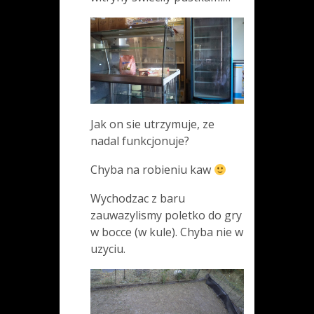
Jak on sie utrzymuje, ze
nadal funkcjonuje?
Chyba na robieniu kaw
Wychodzac z baru
zauwazylismy poletko do gry
w bocce (w kule). Chyba nie w
uzyciu.