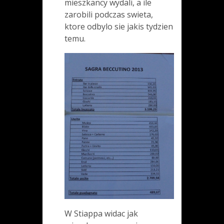
mieszkancy wydali, a ile
zarobili podczas swieta,
ktore odbylo sie jakis tydzien
temu.
W Stiappa widac jak