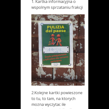
1. Kartka informacyjna o
wspolnym sprzataniu frakcji
2.Kolejne kartki powieszone
to tu, to tam, na ktorych
mozna wyczytac ile