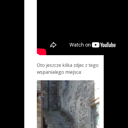
Oto jeszcze kilka zdjec z tego
wspanialego miejsca: