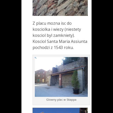
Z placu mozna isc do
kosciolka i wiezy (niestety
kosciol byl zamkniety).
Kosciol Santa Maria Assiunta
pochodzi z 1543 roku.
Glowny plac w Stiappa