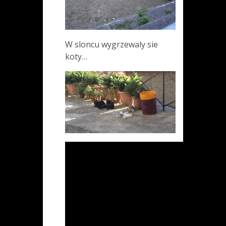
W sloncu wygrzewaly sie
koty…