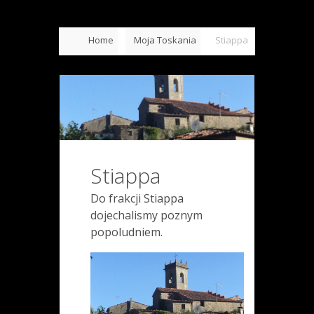
Home
Moja Toskania
Stiappa
Stiappa
Do frakcji Stiappa
dojechalismy poznym
popoludniem.