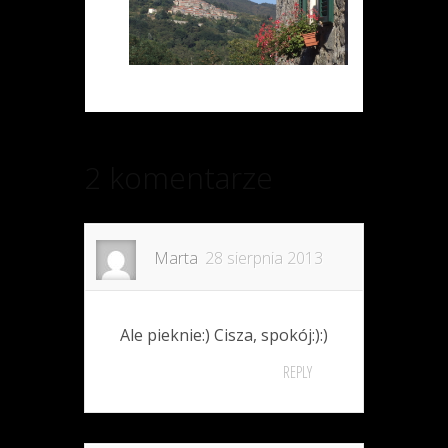
2 komentarze
Marta
28 sierpnia 2013
Ale pieknie:) Cisza, spokój:):)
REPLY