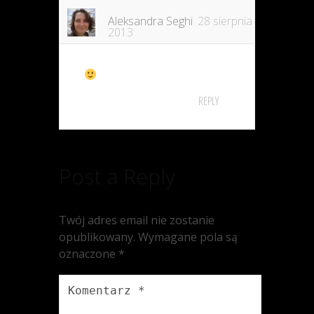
Aleksandra Seghi
28 sierpnia
2013
REPLY
Post a Reply
Twój adres email nie zostanie
opublikowany.
Wymagane pola są
oznaczone
*