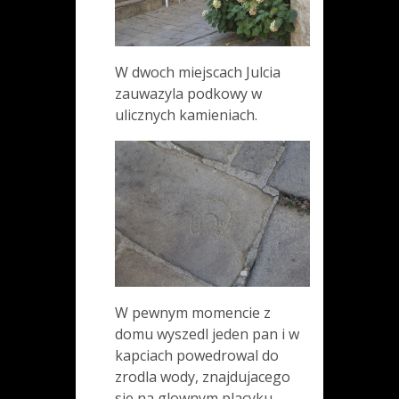
W dwoch miejscach Julcia
zauwazyla podkowy w
ulicznych kamieniach.
W pewnym momencie z
domu wyszedl jeden pan i w
kapciach powedrowal do
zrodla wody, znajdujacego
sie na glownym placyku.