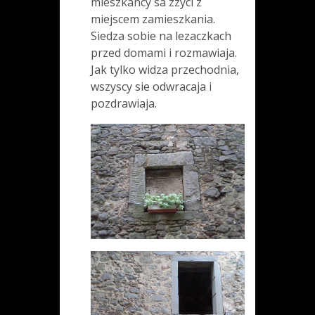
mieszkancy sa zzyci z
miejscem zamieszkania.
Siedza sobie na lezaczkach
przed domami i rozmawiaja.
Jak tylko widza przechodnia,
wszyscy sie odwracaja i
pozdrawiaja.