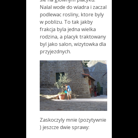
Nalal wode do wiadra i zaczal
podlewac rosliny, ktore byly
w poblizu. To tak jakby
frakcja byla jedna wielka
rodzina, a placyk traktowany
byl jako salon, wizytowka dla
przyjezdnych.
Zaskoczyly mnie (pozytywnie
) jeszcze dwie sprawy: