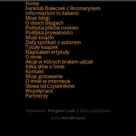
Home
Fanklub Bułeczek z Rozmarynem
Informazioni in italiano
Moje blogi
O moich blogach
Polityka plików cookies
Polityka prywatności
Moje książki
Daty spotkań z autorem
Tytuły książek
Napisałam artykuły
O mnie
Akcje w których brałam udział
Kilka słów o mnie
Kontakt
Moje gotowanie
O mnie w internecie
Słowa od Czytelników
Współpraca
Partnerzy
Wykonanie -
Penguin's Lab
. Z dumą napędzana
przez
WordPressa