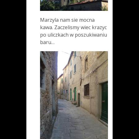
Marzyla nam sie mocna
kawa. Zaczelismy wiec krazyc
po uliczkach w poszukiwaniu
baru…