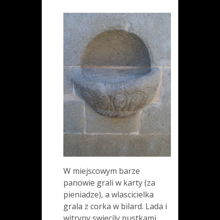
W miejscowym barze
panowie grali w karty (za
pieniadze), a wlascicielka
grala z corka w bilard. Lada i
witryny swiecily pustkami…