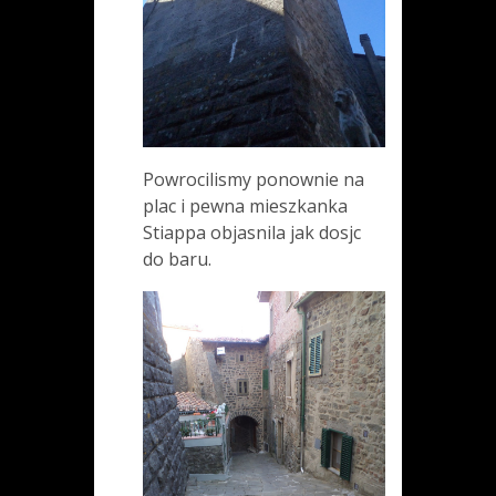
Powrocilismy ponownie na
plac i pewna mieszkanka
Stiappa objasnila jak dosjc
do baru.