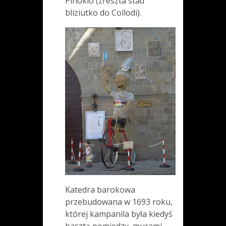
Pinokio (zreszta stad
bliziutko do Collodi).
Katedra barokowa
przebudowana w 1693 roku,
której kampanila była kiedyś
basztą pomiedzy murami