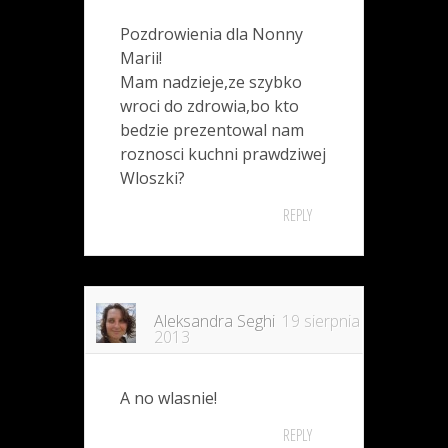
Pozdrowienia dla Nonny
Marii!
Mam nadzieje,ze szybko
wroci do zdrowia,bo kto
bedzie prezentowal nam
roznosci kuchni prawdziwej
Wloszki?
REPLY
Aleksandra Seghi
19 sierpnia
2013
A no wlasnie!
REPLY