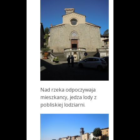
Nad rzeka odpoczywaja
mieszkancy, jedza lody z
pobliskiej lodziarni.