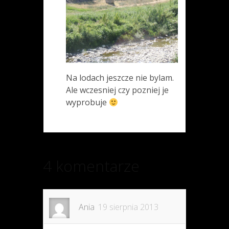
Na lodach jeszcze nie bylam.
Ale wczesniej czy pozniej je
wyprobuje
4 komentarze
Ania
19 sierpnia 2013