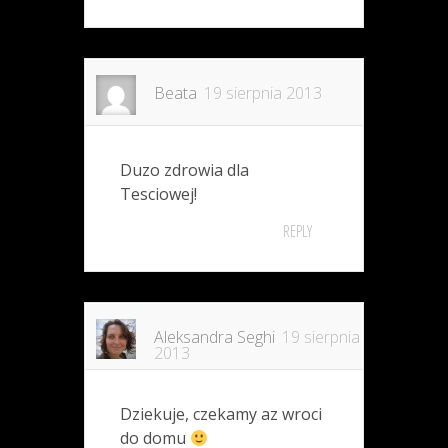
Beata
19 sierpnia 2013
Duzo zdrowia dla
Tesciowej!
REPLY
Aleksandra Seghi
19 sierpnia
2013
Dziekuje, czekamy az wroci
do domu