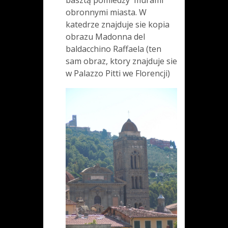
obronnymi miasta. W
katedrze znajduje sie kopia
obrazu Madonna del
baldacchino Raffaela (ten
sam obraz, ktory znajduje sie
w Palazzo Pitti we Florencji)