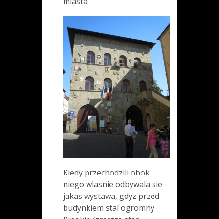
miasta
Kiedy przechodzili obok
niego wlasnie odbywala sie
jakas wystawa, gdyz przed
budynkiem stal ogromny