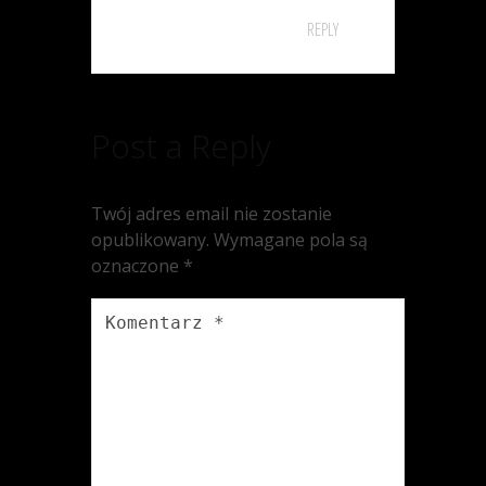
REPLY
Post a Reply
Twój adres email nie zostanie
opublikowany.
Wymagane pola są
oznaczone
*