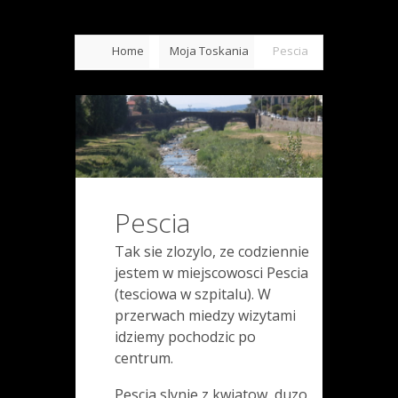
Home
Moja Toskania
Pescia
Pescia
Tak sie zlozylo, ze codziennie
jestem w miejscowosci Pescia
(tesciowa w szpitalu). W
przerwach miedzy wizytami
idziemy pochodzic po
centrum.
Pescia slynie z kwiatow, duzo