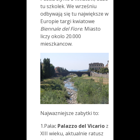
tu szkolek. We wrześniu
odbywają się tu największe w
Europie targi kwiatowe
Biennale del Fiore
. Miasto
liczy okolo 20.000
mieszkancow.
Najwazniejsze zabytki to:
1.Pałac
Palazzo del Vicario
z
XIII wieku, aktualnie ratusz